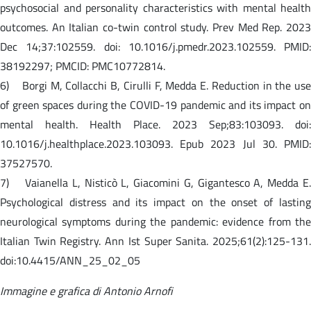
psychosocial and personality characteristics with mental health
outcomes. An Italian co-twin control study. Prev Med Rep. 2023
Dec 14;37:102559. doi: 10.1016/j.pmedr.2023.102559. PMID:
38192297; PMCID: PMC10772814.
6) Borgi M, Collacchi B, Cirulli F, Medda E. Reduction in the use
of green spaces during the COVID-19 pandemic and its impact on
mental health. Health Place. 2023 Sep;83:103093. doi:
10.1016/j.healthplace.2023.103093. Epub 2023 Jul 30. PMID:
37527570.
7) Vaianella L, Nisticò L, Giacomini G, Gigantesco A, Medda E.
Psychological distress and its impact on the onset of lasting
neurological symptoms during the pandemic: evidence from the
Italian Twin Registry. Ann Ist Super Sanita. 2025;61(2):125-131.
doi:10.4415/ANN_25_02_05
Immagine e grafica di Antonio Arnofi