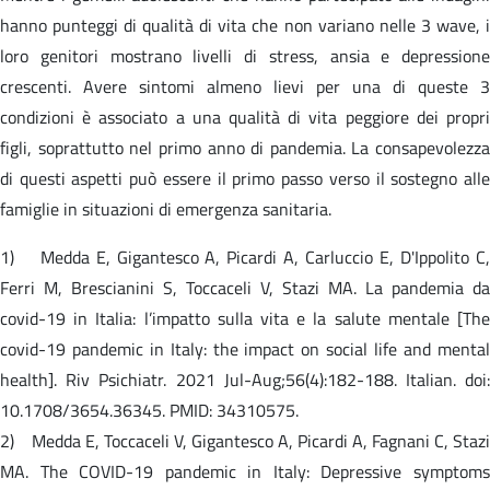
hanno punteggi di qualità di vita che non variano nelle 3 wave, i
loro genitori mostrano livelli di stress, ansia e depressione
crescenti. Avere sintomi almeno lievi per una di queste 3
condizioni è associato a una qualità di vita peggiore dei propri
figli, soprattutto nel primo anno di pandemia. La consapevolezza
di questi aspetti può essere il primo passo verso il sostegno alle
famiglie in situazioni di emergenza sanitaria.
1) Medda E, Gigantesco A, Picardi A, Carluccio E, D'Ippolito C,
Ferri M, Brescianini S, Toccaceli V, Stazi MA. La pandemia da
covid-19 in Italia: l’impatto sulla vita e la salute mentale [The
covid-19 pandemic in Italy: the impact on social life and mental
health]. Riv Psichiatr. 2021 Jul-Aug;56(4):182-188. Italian. doi:
10.1708/3654.36345. PMID: 34310575.
2) Medda E, Toccaceli V, Gigantesco A, Picardi A, Fagnani C, Stazi
MA. The COVID-19 pandemic in Italy: Depressive symptoms