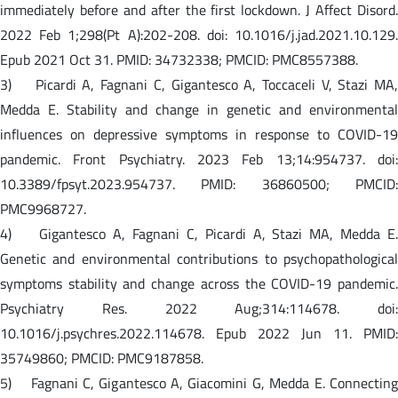
immediately before and after the first lockdown. J Affect Disord.
2022 Feb 1;298(Pt A):202-208. doi: 10.1016/j.jad.2021.10.129.
Epub 2021 Oct 31. PMID: 34732338; PMCID: PMC8557388.
3) Picardi A, Fagnani C, Gigantesco A, Toccaceli V, Stazi MA,
Medda E. Stability and change in genetic and environmental
influences on depressive symptoms in response to COVID-19
pandemic. Front Psychiatry. 2023 Feb 13;14:954737. doi:
10.3389/fpsyt.2023.954737. PMID: 36860500; PMCID:
PMC9968727.
4) Gigantesco A, Fagnani C, Picardi A, Stazi MA, Medda E.
Genetic and environmental contributions to psychopathological
symptoms stability and change across the COVID-19 pandemic.
Psychiatry Res. 2022 Aug;314:114678. doi:
10.1016/j.psychres.2022.114678. Epub 2022 Jun 11. PMID:
35749860; PMCID: PMC9187858.
5) Fagnani C, Gigantesco A, Giacomini G, Medda E. Connecting