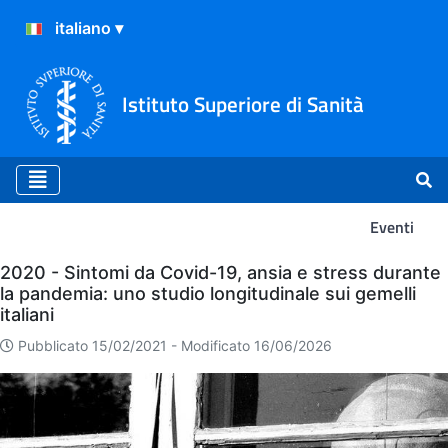
Istituto Superiore di Sanità
Eventi
Eventi
2020 - Sintomi da Covid-19, ansia e stress durante
la pandemia: uno studio longitudinale sui gemelli
italiani
Pubblicato 15/02/2021 -
Modificato 16/06/2026