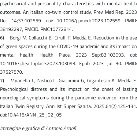
psychosocial and personality characteristics with mental health
outcomes. An Italian co-twin control study. Prev Med Rep. 2023
Dec 14;37:102559. doi: 10.1016/j.pmedr.2023.102559. PMID:
38192297; PMCID: PMC10772814.
6) Borgi M, Collacchi B, Cirulli F, Medda E. Reduction in the use
of green spaces during the COVID-19 pandemic and its impact on
mental health. Health Place. 2023 Sep;83:103093. doi:
10.1016/j.healthplace.2023.103093. Epub 2023 Jul 30. PMID:
37527570.
7) Vaianella L, Nisticò L, Giacomini G, Gigantesco A, Medda E.
Psychological distress and its impact on the onset of lasting
neurological symptoms during the pandemic: evidence from the
Italian Twin Registry. Ann Ist Super Sanita. 2025;61(2):125-131.
doi:10.4415/ANN_25_02_05
Immagine e grafica di Antonio Arnofi