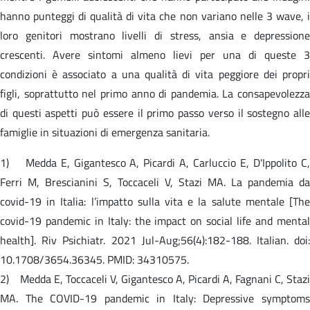
hanno punteggi di qualità di vita che non variano nelle 3 wave, i
loro genitori mostrano livelli di stress, ansia e depressione
crescenti. Avere sintomi almeno lievi per una di queste 3
condizioni è associato a una qualità di vita peggiore dei propri
figli, soprattutto nel primo anno di pandemia. La consapevolezza
di questi aspetti può essere il primo passo verso il sostegno alle
famiglie in situazioni di emergenza sanitaria.
1) Medda E, Gigantesco A, Picardi A, Carluccio E, D'Ippolito C,
Ferri M, Brescianini S, Toccaceli V, Stazi MA. La pandemia da
covid-19 in Italia: l’impatto sulla vita e la salute mentale [The
covid-19 pandemic in Italy: the impact on social life and mental
health]. Riv Psichiatr. 2021 Jul-Aug;56(4):182-188. Italian. doi:
10.1708/3654.36345. PMID: 34310575.
2) Medda E, Toccaceli V, Gigantesco A, Picardi A, Fagnani C, Stazi
MA. The COVID-19 pandemic in Italy: Depressive symptoms