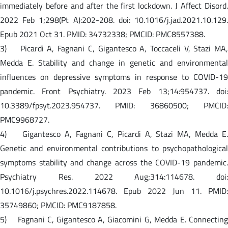
immediately before and after the first lockdown. J Affect Disord.
2022 Feb 1;298(Pt A):202-208. doi: 10.1016/j.jad.2021.10.129.
Epub 2021 Oct 31. PMID: 34732338; PMCID: PMC8557388.
3) Picardi A, Fagnani C, Gigantesco A, Toccaceli V, Stazi MA,
Medda E. Stability and change in genetic and environmental
influences on depressive symptoms in response to COVID-19
pandemic. Front Psychiatry. 2023 Feb 13;14:954737. doi:
10.3389/fpsyt.2023.954737. PMID: 36860500; PMCID:
PMC9968727.
4) Gigantesco A, Fagnani C, Picardi A, Stazi MA, Medda E.
Genetic and environmental contributions to psychopathological
symptoms stability and change across the COVID-19 pandemic.
Psychiatry Res. 2022 Aug;314:114678. doi:
10.1016/j.psychres.2022.114678. Epub 2022 Jun 11. PMID:
35749860; PMCID: PMC9187858.
5) Fagnani C, Gigantesco A, Giacomini G, Medda E. Connecting