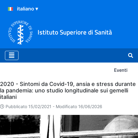
Istituto Superiore di Sanità
Eventi
Eventi
2020 - Sintomi da Covid-19, ansia e stress durante
la pandemia: uno studio longitudinale sui gemelli
italiani
Pubblicato 15/02/2021 -
Modificato 16/06/2026