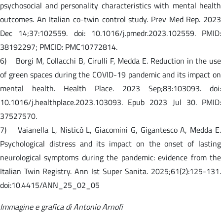
psychosocial and personality characteristics with mental health
outcomes. An Italian co-twin control study. Prev Med Rep. 2023
Dec 14;37:102559. doi: 10.1016/j.pmedr.2023.102559. PMID:
38192297; PMCID: PMC10772814.
6) Borgi M, Collacchi B, Cirulli F, Medda E. Reduction in the use
of green spaces during the COVID-19 pandemic and its impact on
mental health. Health Place. 2023 Sep;83:103093. doi:
10.1016/j.healthplace.2023.103093. Epub 2023 Jul 30. PMID:
37527570.
7) Vaianella L, Nisticò L, Giacomini G, Gigantesco A, Medda E.
Psychological distress and its impact on the onset of lasting
neurological symptoms during the pandemic: evidence from the
Italian Twin Registry. Ann Ist Super Sanita. 2025;61(2):125-131.
doi:10.4415/ANN_25_02_05
Immagine e grafica di Antonio Arnofi