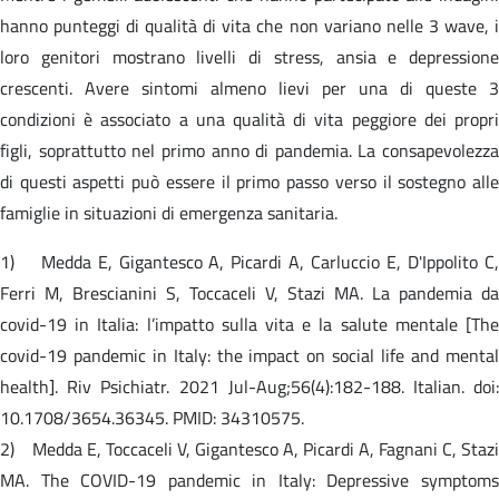
hanno punteggi di qualità di vita che non variano nelle 3 wave, i
loro genitori mostrano livelli di stress, ansia e depressione
crescenti. Avere sintomi almeno lievi per una di queste 3
condizioni è associato a una qualità di vita peggiore dei propri
figli, soprattutto nel primo anno di pandemia. La consapevolezza
di questi aspetti può essere il primo passo verso il sostegno alle
famiglie in situazioni di emergenza sanitaria.
1) Medda E, Gigantesco A, Picardi A, Carluccio E, D'Ippolito C,
Ferri M, Brescianini S, Toccaceli V, Stazi MA. La pandemia da
covid-19 in Italia: l’impatto sulla vita e la salute mentale [The
covid-19 pandemic in Italy: the impact on social life and mental
health]. Riv Psichiatr. 2021 Jul-Aug;56(4):182-188. Italian. doi:
10.1708/3654.36345. PMID: 34310575.
2) Medda E, Toccaceli V, Gigantesco A, Picardi A, Fagnani C, Stazi
MA. The COVID-19 pandemic in Italy: Depressive symptoms