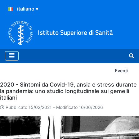
Istituto Superiore di Sanità
Eventi
Eventi
2020 - Sintomi da Covid-19, ansia e stress durante
la pandemia: uno studio longitudinale sui gemelli
italiani
Pubblicato 15/02/2021 -
Modificato 16/06/2026