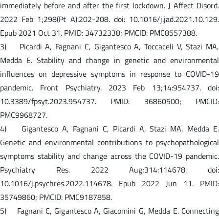
immediately before and after the first lockdown. J Affect Disord.
2022 Feb 1;298(Pt A):202-208. doi: 10.1016/j.jad.2021.10.129.
Epub 2021 Oct 31. PMID: 34732338; PMCID: PMC8557388.
3) Picardi A, Fagnani C, Gigantesco A, Toccaceli V, Stazi MA,
Medda E. Stability and change in genetic and environmental
influences on depressive symptoms in response to COVID-19
pandemic. Front Psychiatry. 2023 Feb 13;14:954737. doi:
10.3389/fpsyt.2023.954737. PMID: 36860500; PMCID:
PMC9968727.
4) Gigantesco A, Fagnani C, Picardi A, Stazi MA, Medda E.
Genetic and environmental contributions to psychopathological
symptoms stability and change across the COVID-19 pandemic.
Psychiatry Res. 2022 Aug;314:114678. doi:
10.1016/j.psychres.2022.114678. Epub 2022 Jun 11. PMID:
35749860; PMCID: PMC9187858.
5) Fagnani C, Gigantesco A, Giacomini G, Medda E. Connecting