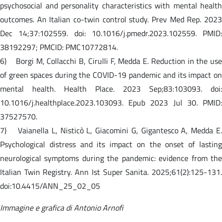
psychosocial and personality characteristics with mental health
outcomes. An Italian co-twin control study. Prev Med Rep. 2023
Dec 14;37:102559. doi: 10.1016/j.pmedr.2023.102559. PMID:
38192297; PMCID: PMC10772814.
6) Borgi M, Collacchi B, Cirulli F, Medda E. Reduction in the use
of green spaces during the COVID-19 pandemic and its impact on
mental health. Health Place. 2023 Sep;83:103093. doi:
10.1016/j.healthplace.2023.103093. Epub 2023 Jul 30. PMID:
37527570.
7) Vaianella L, Nisticò L, Giacomini G, Gigantesco A, Medda E.
Psychological distress and its impact on the onset of lasting
neurological symptoms during the pandemic: evidence from the
Italian Twin Registry. Ann Ist Super Sanita. 2025;61(2):125-131.
doi:10.4415/ANN_25_02_05
Immagine e grafica di Antonio Arnofi