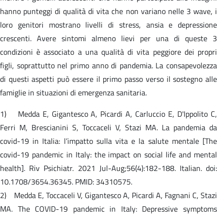
hanno punteggi di qualità di vita che non variano nelle 3 wave, i
loro genitori mostrano livelli di stress, ansia e depressione
crescenti. Avere sintomi almeno lievi per una di queste 3
condizioni è associato a una qualità di vita peggiore dei propri
figli, soprattutto nel primo anno di pandemia. La consapevolezza
di questi aspetti può essere il primo passo verso il sostegno alle
famiglie in situazioni di emergenza sanitaria.
1) Medda E, Gigantesco A, Picardi A, Carluccio E, D'Ippolito C,
Ferri M, Brescianini S, Toccaceli V, Stazi MA. La pandemia da
covid-19 in Italia: l’impatto sulla vita e la salute mentale [The
covid-19 pandemic in Italy: the impact on social life and mental
health]. Riv Psichiatr. 2021 Jul-Aug;56(4):182-188. Italian. doi:
10.1708/3654.36345. PMID: 34310575.
2) Medda E, Toccaceli V, Gigantesco A, Picardi A, Fagnani C, Stazi
MA. The COVID-19 pandemic in Italy: Depressive symptoms