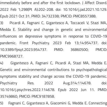
immediately before and after the first lockdown. J Affect Disord.
2022 Feb 1;298(Pt A):202-208. doi: 10.1016/j.jad.2021.10.129.
Epub 2021 Oct 31. PMID: 34732338; PMCID: PMC8557388.
3) Picardi A, Fagnani C, Gigantesco A, Toccaceli V, Stazi MA,
Medda E. Stability and change in genetic and environmental
influences on depressive symptoms in response to COVID-19
pandemic. Front Psychiatry. 2023 Feb 13;14:954737. doi:
10.3389/fpsyt.2023.954737. PMID: 36860500; PMCID:
PMC9968727.
4) Gigantesco A, Fagnani C, Picardi A, Stazi MA, Medda E.
Genetic and environmental contributions to psychopathological
symptoms stability and change across the COVID-19 pandemic.
Psychiatry Res. 2022 Aug;314:114678. doi:
10.1016/j.psychres.2022.114678. Epub 2022 Jun 11. PMID:
35749860; PMCID: PMC9187858.
5) Fagnani C, Gigantesco A, Giacomini G, Medda E. Connecting