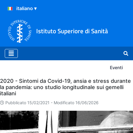
Istituto Superiore di Sanità
Eventi
Eventi
2020 - Sintomi da Covid-19, ansia e stress durante
la pandemia: uno studio longitudinale sui gemelli
italiani
Pubblicato 15/02/2021 -
Modificato 16/06/2026