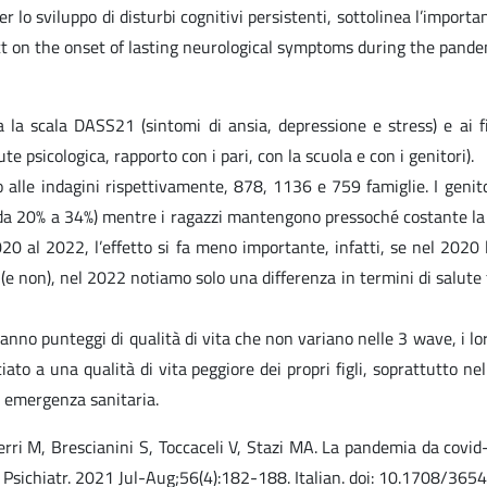
er lo sviluppo di disturbi cognitivi persistenti, sottolinea l’impor
act on the onset of lasting neurological symptoms during the pandem
la scala DASS21 (sintomi di ansia, depressione e stress) e ai fig
te psicologica, rapporto con i pari, con la scuola e con i genitori).
alle indagini rispettivamente, 878, 1136 e 759 famiglie. I genito
a 20% a 34%) mentre i ragazzi mantengono pressoché costante la qua
20 al 2022, l’effetto si fa meno importante, infatti, se nel 2020 l
 (e non), nel 2022 notiamo solo una differenza in termini di salute fisi
nno punteggi di qualità di vita che non variano nelle 3 wave, i loro
ato a una qualità di vita peggiore dei propri figli, soprattutto n
di emergenza sanitaria.
rri M, Brescianini S, Toccaceli V, Stazi MA. La pandemia da covid-1
Riv Psichiatr. 2021 Jul-Aug;56(4):182-188. Italian. doi: 10.1708/3