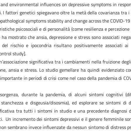
ic and environmental influences on depressive symptoms in respo
i. I fattori genetici spiegavano oltre la metà della covarianza tra 
opathological symptoms stability and change across the COVID-19
istiche psicosociali e di personalità (come resilienza e percezione d
 ha mostrato che ansia, depressione e stress sono associati negat
del rischio e ipocondria risultano positivamente associati ai 
ontrol study].
’associazione significativa tra i cambiamenti nella fruizione degli
essione, ansia e stress. Lo studio gemellare ha quindi evidenziat
 importante in periodi di crisi come nel caso della pandemia di C
orgenza, durante la pandemia, di alcuni sintomi cognitivi (dif
 stanchezza e disgeusia/disosmia), ed esplorare se sintomi di di
ficativa tra tutti i sintomi in studio e una precedente diagnosi
ti. Un incremento dei sintomi depressivi e il genere femminile sono 
o non sembrano invece influenzate da nessun sintomo di distress ps