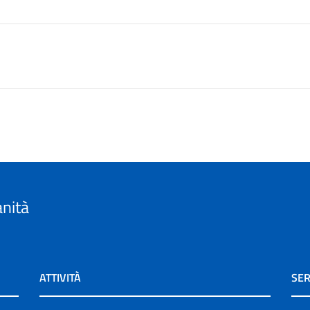
anità
ATTIVITÀ
SER