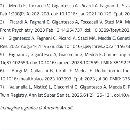
2) Medda E, Toccaceli V, Gigantesco A, Picardi A, Fagnani C, Sta
Feb 1;298(Pt A):202-208. doi: 10.1016/j.jad.2021.10.129. Epub
3) Picardi A, Fagnani C, Gigantesco A, Toccaceli V, Stazi MA, 
Front Psychiatry. 2023 Feb 13;14:954737. doi: 10.3389/fpsyt.
4) Gigantesco A, Fagnani C, Picardi A, Stazi MA, Medda E. Genet
Res. 2022 Aug;314:114678. doi: 10.1016/j.psychres.2022.11467
5) Fagnani C, Gigantesco A, Giacomini G, Medda E. Connecting ps
14;37:102559. doi: 10.1016/j.pmedr.2023.102559. PMID: 38192
6) Borgi M, Collacchi B, Cirulli F, Medda E. Reduction in th
10.1016/j.healthplace.2023.103093. Epub 2023 Jul 30. PMID: 37
7) Vaianella L, Nisticò L, Giacomini G, Gigantesco A, Medda E. P
Twin Registry. Ann Ist Super Sanita. 2025;61(2):125-131. doi
Immagine e grafica di Antonio Arnofi