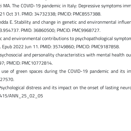
zi MA. The COVID-19 pandemic in Italy: Depressive symptoms immed
 2021 Oct 31. PMID: 34732338; PMCID: PMC8557388.
Medda E. Stability and change in genetic and environmental infl
2023.954737. PMID: 36860500; PMCID: PMC9968727.
ic and environmental contributions to psychopathological sympto
8. Epub 2022 Jun 11. PMID: 35749860; PMCID: PMC9187858.
ychosocial and personality characteristics with mental health ou
297; PMCID: PMC10772814.
e use of green spaces during the COVID-19 pandemic and its im
527570.
sychological distress and its impact on the onset of lasting neu
:10.4415/ANN_25_02_05