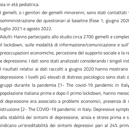
sia in età pediatrica.
I gemelli, o i genitori dei gemelli minorenni, sono stati contattat
somministrazione dei questionari al baseline (Fase 1, giugno 2020
luglio 2021 e agosto 2022.
Adulti: Hanno partecipato allo studio circa 2700 gemelli e comple
il lockdown, sulle modalità di informazione/comunicazione e sull’i
preoccupazioni economiche, percezione del supporto sociale e la resi
e depressione. I dati sono stati analizzati considerando i singoli ind
I risultati relativi ai dati raccolti a giugno 2020 hanno mostrano
depressione. I livelli più elevati di distress psicologico sono stat
gruppi durante la pandemia [1- The covid-19 pandemic in Italy:
popolazione italiana prima e dopo il primo lockdown, hanno messo i
di depressione era associato a problemi economici, presenza di s
istruzione [2- The COVID-19 pandemic in Italy: Depressive symptom
alla stabilità dei sintomi di depressione, ansia e stress prima e
indicano un’ereditabilità dei sintomi depressivi pari al 24% prim