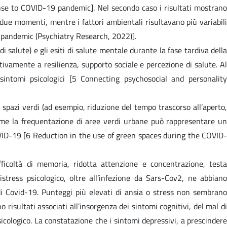
nse to COVID-19 pandemic]. Nel secondo caso i risultati mostrano
i due momenti, mentre i fattori ambientali risultavano più variabili
 pandemic (Psychiatry Research, 2022)].
i salute) e gli esiti di salute mentale durante la fase tardiva della
ivamente a resilienza, supporto sociale e percezione di salute. Al
sintomi psicologici [5 Connecting psychosocial and personality
 spazi verdi (ad esempio, riduzione del tempo trascorso all’aperto,
o come la frequentazione di aree verdi urbane può rappresentare un
OVID-19 [6 Reduction in the use of green spaces during the COVID-
ficoltà di memoria, ridotta attenzione e concentrazione, testa
stress psicologico, oltre all’infezione da Sars-Cov2, ne abbiano
 di Covid-19. Punteggi più elevati di ansia o stress non sembrano
risultati associati all’insorgenza dei sintomi cognitivi, del mal di
icologico. La constatazione che i sintomi depressivi, a prescindere