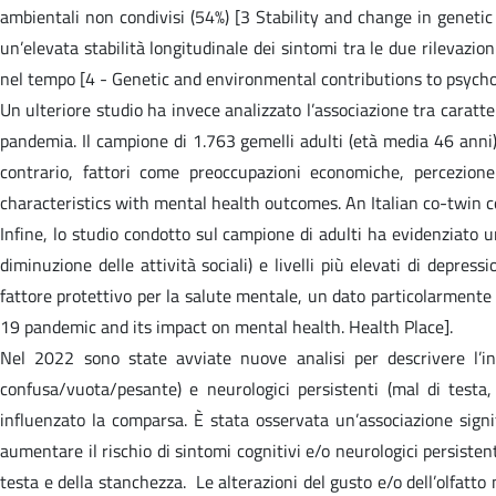
ambientali non condivisi (54%) [3 Stability and change in genet
un’elevata stabilità longitudinale dei sintomi tra le due rilevazion
nel tempo [4 - Genetic and environmental contributions to psych
Un ulteriore studio ha invece analizzato l’associazione tra caratter
pandemia. Il campione di 1.763 gemelli adulti (età media 46 anni)
contrario, fattori come preoccupazioni economiche, percezione 
characteristics with mental health outcomes. An Italian co-twin c
Infine, lo studio condotto sul campione di adulti ha evidenziato un
diminuzione delle attività sociali) e livelli più elevati di depr
fattore protettivo per la salute mentale, un dato particolarmente
19 pandemic and its impact on mental health. Health Place].
Nel 2022 sono state avviate nuove analisi per descrivere l’ins
confusa/vuota/pesante) e neurologici persistenti (mal di testa,
influenzato la comparsa. È stata osservata un’associazione signi
aumentare il rischio di sintomi cognitivi e/o neurologici persisten
testa e della stanchezza. Le alterazioni del gusto e/o dell’olfatt