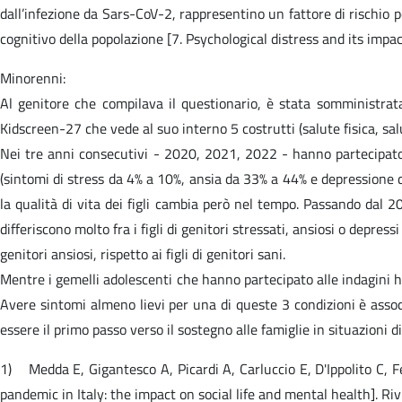
dall’infezione da Sars-CoV-2, rappresentino un fattore di rischio p
cognitivo della popolazione [7. Psychological distress and its imp
Minorenni:
Al genitore che compilava il questionario, è stata somministrata 
Kidscreen-27 che vede al suo interno 5 costrutti (salute fisica, salu
Nei tre anni consecutivi - 2020, 2021, 2022 - hanno partecipato 
(sintomi di stress da 4% a 10%, ansia da 33% a 44% e depressione d
la qualità di vita dei figli cambia però nel tempo. Passando dal 20
differiscono molto fra i figli di genitori stressati, ansiosi o depressi
genitori ansiosi, rispetto ai figli di genitori sani.
Mentre i gemelli adolescenti che hanno partecipato alle indagini ha
Avere sintomi almeno lievi per una di queste 3 condizioni è associ
essere il primo passo verso il sostegno alle famiglie in situazioni 
1) Medda E, Gigantesco A, Picardi A, Carluccio E, D'Ippolito C, Fe
pandemic in Italy: the impact on social life and mental health]. 