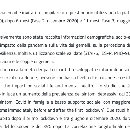
i via email e invitati a compilare un questionario utilizzando la p
), dopo 6 mesi (Fase 2, dicembre 2020) e 11 mesi (Fase 3, maggio 
ssivamente sono state raccolte informazioni demografiche, socio-e
mpatto della pandemia sulla vita dei gemelli, sulla percezione del
lienza. Inoltre, utilizzando scale validate (STAI-6; IES-R, PHQ-9), è
ividui e le coppie di gemelli.
 che circa la metà dei partecipanti ha sviluppato sintomi di ansia
i osservati tra donne, persone con basso livello di istruzione e res
 the impact on social life and mental health]. Lo studio che è
n luce un aumento della prevalenza dei sintomi depressivi dal 33,6
intomi Covid in famiglia e basso supporto sociale, con maggiore 
s immediately before and after the first lockdown]. Due studi han
 subito dopo il primo lockdown e tra giugno e dicembre 2020. duran
a del lockdown e del 35% dopo. La correlazione longitudinale dei 