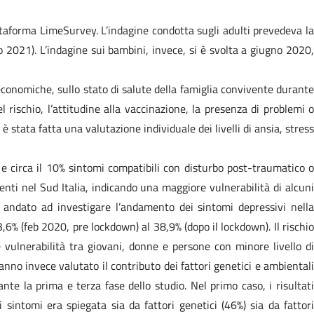
iattaforma LimeSurvey. L’indagine condotta sugli adulti prevedeva la
2021). L’indagine sui bambini, invece, si è svolta a giugno 2020,
conomiche, sullo stato di salute della famiglia convivente durante
 rischio, l’attitudine alla vaccinazione, la presenza di problemi o
 stata fatta una valutazione individuale dei livelli di ansia, stress
 e circa il 10% sintomi compatibili con disturbo post-traumatico o
identi nel Sud Italia, indicando una maggiore vulnerabilità di alcuni
 andato ad investigare l’andamento dei sintomi depressivi nella
% (feb 2020, pre lockdown) al 38,9% (dopo il lockdown). Il rischio
vulnerabilità tra giovani, donne e persone con minore livello di
no invece valutato il contributo dei fattori genetici e ambientali
te la prima e terza fase dello studio. Nel primo caso, i risultati
sintomi era spiegata sia da fattori genetici (46%) sia da fattori