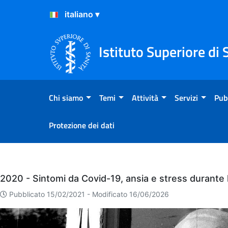
Salta al Contenuto
Salta al Footer
Istituto Superiore di 
Chi siamo
Temi
Attività
Servizi
Pub
Protezione dei dati
Eventi
2020 - Sintomi da Covid-19, ansia e stress durante la
Pubblicato 15/02/2021 -
Modificato 16/06/2026