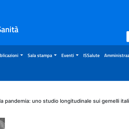
Sanità
blicazioni
Sala stampa
Eventi
ISSalute
Amministraz
 pandemia: uno studio longitudinale sui gemelli itali