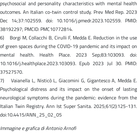
psychosocial and personality characteristics with mental health
outcomes. An Italian co-twin control study. Prev Med Rep. 2023
Dec 14;37:102559. doi: 10.1016/j.pmedr.2023.102559. PMID:
38192297; PMCID: PMC10772814.
6) Borgi M, Collacchi B, Cirulli F, Medda E. Reduction in the use
of green spaces during the COVID-19 pandemic and its impact on
mental health. Health Place. 2023 Sep;83:103093. doi:
10.1016/j.healthplace.2023.103093. Epub 2023 Jul 30. PMID:
37527570.
7) Vaianella L, Nisticò L, Giacomini G, Gigantesco A, Medda E.
Psychological distress and its impact on the onset of lasting
neurological symptoms during the pandemic: evidence from the
Italian Twin Registry. Ann Ist Super Sanita. 2025;61(2):125-131.
doi:10.4415/ANN_25_02_05
Immagine e grafica di Antonio Arnofi