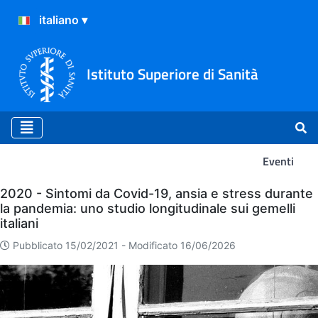
Istituto Superiore di Sanità
Eventi
Eventi
2020 - Sintomi da Covid-19, ansia e stress durante
la pandemia: uno studio longitudinale sui gemelli
italiani
Pubblicato 15/02/2021 -
Modificato 16/06/2026