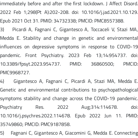
immediately before and after the first lockdown. J Affect Disord.
2022 Feb 1;298(Pt A):202-208. doi: 10.1016/j.jad.2021.10.129.
Epub 2021 Oct 31. PMID: 34732338; PMCID: PMC8557388.
3) Picardi A, Fagnani C, Gigantesco A, Toccaceli V, Stazi MA,
Medda E. Stability and change in genetic and environmental
influences on depressive symptoms in response to COVID-19
pandemic. Front Psychiatry. 2023 Feb 13;14:954737. doi:
10.3389/fpsyt.2023.954737. PMID: 36860500; PMCID:
PMC9968727.
4) Gigantesco A, Fagnani C, Picardi A, Stazi MA, Medda E.
Genetic and environmental contributions to psychopathological
symptoms stability and change across the COVID-19 pandemic.
Psychiatry Res. 2022 Aug;314:114678. doi:
10.1016/j.psychres.2022.114678. Epub 2022 Jun 11. PMID:
35749860; PMCID: PMC9187858.
5) Fagnani C, Gigantesco A, Giacomini G, Medda E. Connecting