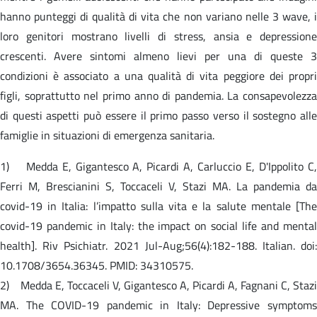
hanno punteggi di qualità di vita che non variano nelle 3 wave, i
loro genitori mostrano livelli di stress, ansia e depressione
crescenti. Avere sintomi almeno lievi per una di queste 3
condizioni è associato a una qualità di vita peggiore dei propri
figli, soprattutto nel primo anno di pandemia. La consapevolezza
di questi aspetti può essere il primo passo verso il sostegno alle
famiglie in situazioni di emergenza sanitaria.
1) Medda E, Gigantesco A, Picardi A, Carluccio E, D'Ippolito C,
Ferri M, Brescianini S, Toccaceli V, Stazi MA. La pandemia da
covid-19 in Italia: l’impatto sulla vita e la salute mentale [The
covid-19 pandemic in Italy: the impact on social life and mental
health]. Riv Psichiatr. 2021 Jul-Aug;56(4):182-188. Italian. doi:
10.1708/3654.36345. PMID: 34310575.
2) Medda E, Toccaceli V, Gigantesco A, Picardi A, Fagnani C, Stazi
MA. The COVID-19 pandemic in Italy: Depressive symptoms