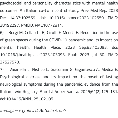
psychosocial and personality characteristics with mental health
outcomes. An Italian co-twin control study. Prev Med Rep. 2023
Dec 14;37:102559. doi: 10.1016/j.pmedr.2023.102559. PMID:
38192297; PMCID: PMC10772814.
6) Borgi M, Collacchi B, Cirulli F, Medda E. Reduction in the use
of green spaces during the COVID-19 pandemic and its impact on
mental health. Health Place. 2023 Sep;83:103093. doi:
10.1016/j.healthplace.2023.103093. Epub 2023 Jul 30. PMID:
37527570.
7) Vaianella L, Nisticò L, Giacomini G, Gigantesco A, Medda E.
Psychological distress and its impact on the onset of lasting
neurological symptoms during the pandemic: evidence from the
Italian Twin Registry. Ann Ist Super Sanita. 2025;61(2):125-131.
doi:10.4415/ANN_25_02_05
Immagine e grafica di Antonio Arnofi