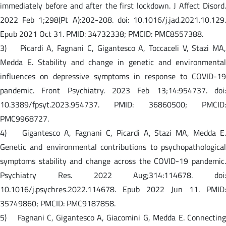
immediately before and after the first lockdown. J Affect Disord.
2022 Feb 1;298(Pt A):202-208. doi: 10.1016/j.jad.2021.10.129.
Epub 2021 Oct 31. PMID: 34732338; PMCID: PMC8557388.
3) Picardi A, Fagnani C, Gigantesco A, Toccaceli V, Stazi MA,
Medda E. Stability and change in genetic and environmental
influences on depressive symptoms in response to COVID-19
pandemic. Front Psychiatry. 2023 Feb 13;14:954737. doi:
10.3389/fpsyt.2023.954737. PMID: 36860500; PMCID:
PMC9968727.
4) Gigantesco A, Fagnani C, Picardi A, Stazi MA, Medda E.
Genetic and environmental contributions to psychopathological
symptoms stability and change across the COVID-19 pandemic.
Psychiatry Res. 2022 Aug;314:114678. doi:
10.1016/j.psychres.2022.114678. Epub 2022 Jun 11. PMID:
35749860; PMCID: PMC9187858.
5) Fagnani C, Gigantesco A, Giacomini G, Medda E. Connecting