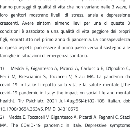
hanno punteggi di qualità di vita che non variano nelle 3 wave, i
loro genitori mostrano livelli di stress, ansia e depressione
crescenti. Avere sintomi almeno lievi per una di queste 3
condizioni è associato a una qualità di vita peggiore dei propri
figli, soprattutto nel primo anno di pandemia. La consapevolezza
di questi aspetti può essere il primo passo verso il sostegno alle
famiglie in situazioni di emergenza sanitaria.
1) Medda E, Gigantesco A, Picardi A, Carluccio E, D'Ippolito C,
Ferri M, Brescianini S, Toccaceli V, Stazi MA. La pandemia da
covid-19 in Italia: l’impatto sulla vita e la salute mentale [The
covid-19 pandemic in Italy: the impact on social life and mental
health]. Riv Psichiatr. 2021 Jul-Aug;56(4):182-188. Italian. doi:
10.1708/3654.36345. PMID: 34310575.
2) Medda E, Toccaceli V, Gigantesco A, Picardi A, Fagnani C, Stazi
MA. The COVID-19 pandemic in Italy: Depressive symptoms