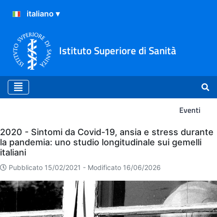
Istituto Superiore di Sanità
Eventi
Eventi
2020 - Sintomi da Covid-19, ansia e stress durante
la pandemia: uno studio longitudinale sui gemelli
italiani
Pubblicato 15/02/2021 -
Modificato 16/06/2026