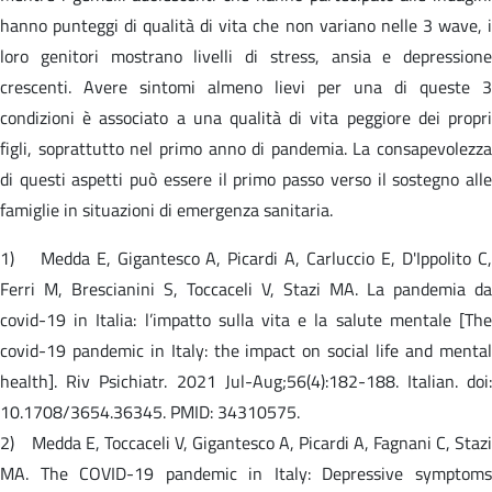
hanno punteggi di qualità di vita che non variano nelle 3 wave, i
loro genitori mostrano livelli di stress, ansia e depressione
crescenti. Avere sintomi almeno lievi per una di queste 3
condizioni è associato a una qualità di vita peggiore dei propri
figli, soprattutto nel primo anno di pandemia. La consapevolezza
di questi aspetti può essere il primo passo verso il sostegno alle
famiglie in situazioni di emergenza sanitaria.
1) Medda E, Gigantesco A, Picardi A, Carluccio E, D'Ippolito C,
Ferri M, Brescianini S, Toccaceli V, Stazi MA. La pandemia da
covid-19 in Italia: l’impatto sulla vita e la salute mentale [The
covid-19 pandemic in Italy: the impact on social life and mental
health]. Riv Psichiatr. 2021 Jul-Aug;56(4):182-188. Italian. doi:
10.1708/3654.36345. PMID: 34310575.
2) Medda E, Toccaceli V, Gigantesco A, Picardi A, Fagnani C, Stazi
MA. The COVID-19 pandemic in Italy: Depressive symptoms