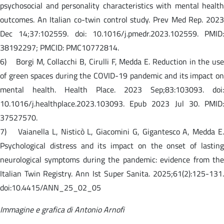
psychosocial and personality characteristics with mental health
outcomes. An Italian co-twin control study. Prev Med Rep. 2023
Dec 14;37:102559. doi: 10.1016/j.pmedr.2023.102559. PMID:
38192297; PMCID: PMC10772814.
6) Borgi M, Collacchi B, Cirulli F, Medda E. Reduction in the use
of green spaces during the COVID-19 pandemic and its impact on
mental health. Health Place. 2023 Sep;83:103093. doi:
10.1016/j.healthplace.2023.103093. Epub 2023 Jul 30. PMID:
37527570.
7) Vaianella L, Nisticò L, Giacomini G, Gigantesco A, Medda E.
Psychological distress and its impact on the onset of lasting
neurological symptoms during the pandemic: evidence from the
Italian Twin Registry. Ann Ist Super Sanita. 2025;61(2):125-131.
doi:10.4415/ANN_25_02_05
Immagine e grafica di Antonio Arnofi