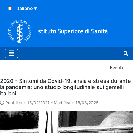
Istituto Superiore di Sanità
Eventi
Eventi
2020 - Sintomi da Covid-19, ansia e stress durante
la pandemia: uno studio longitudinale sui gemelli
italiani
Pubblicato 15/02/2021 -
Modificato 16/06/2026