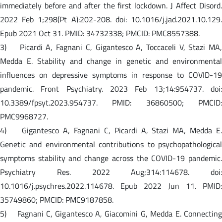
immediately before and after the first lockdown. J Affect Disord.
2022 Feb 1;298(Pt A):202-208. doi: 10.1016/j.jad.2021.10.129.
Epub 2021 Oct 31. PMID: 34732338; PMCID: PMC8557388.
3) Picardi A, Fagnani C, Gigantesco A, Toccaceli V, Stazi MA,
Medda E. Stability and change in genetic and environmental
influences on depressive symptoms in response to COVID-19
pandemic. Front Psychiatry. 2023 Feb 13;14:954737. doi:
10.3389/fpsyt.2023.954737. PMID: 36860500; PMCID:
PMC9968727.
4) Gigantesco A, Fagnani C, Picardi A, Stazi MA, Medda E.
Genetic and environmental contributions to psychopathological
symptoms stability and change across the COVID-19 pandemic.
Psychiatry Res. 2022 Aug;314:114678. doi:
10.1016/j.psychres.2022.114678. Epub 2022 Jun 11. PMID:
35749860; PMCID: PMC9187858.
5) Fagnani C, Gigantesco A, Giacomini G, Medda E. Connecting