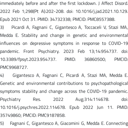
immediately before and after the first lockdown. J Affect Disord.
2022 Feb 1;298(Pt A):202-208. doi: 10.1016/j.jad.2021.10.129.
Epub 2021 Oct 31. PMID: 34732338; PMCID: PMC8557388.
3) Picardi A, Fagnani C, Gigantesco A, Toccaceli V, Stazi MA,
Medda E. Stability and change in genetic and environmental
influences on depressive symptoms in response to COVID-19
pandemic. Front Psychiatry. 2023 Feb 13;14:954737. doi:
10.3389/fpsyt.2023.954737. PMID: 36860500; PMCID:
PMC9968727.
4) Gigantesco A, Fagnani C, Picardi A, Stazi MA, Medda E.
Genetic and environmental contributions to psychopathological
symptoms stability and change across the COVID-19 pandemic.
Psychiatry Res. 2022 Aug;314:114678. doi:
10.1016/j.psychres.2022.114678. Epub 2022 Jun 11. PMID:
35749860; PMCID: PMC9187858.
5) Fagnani C, Gigantesco A, Giacomini G, Medda E. Connecting