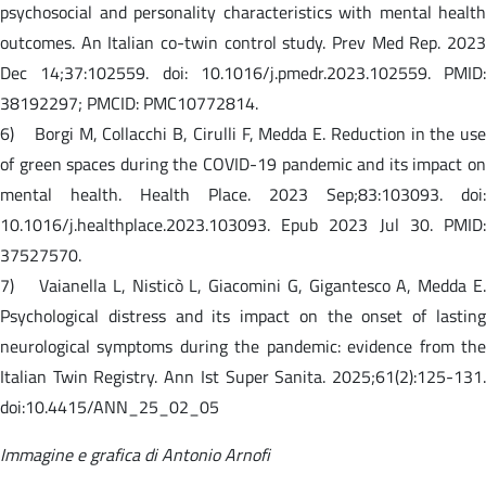
psychosocial and personality characteristics with mental health
outcomes. An Italian co-twin control study. Prev Med Rep. 2023
Dec 14;37:102559. doi: 10.1016/j.pmedr.2023.102559. PMID:
38192297; PMCID: PMC10772814.
6) Borgi M, Collacchi B, Cirulli F, Medda E. Reduction in the use
of green spaces during the COVID-19 pandemic and its impact on
mental health. Health Place. 2023 Sep;83:103093. doi:
10.1016/j.healthplace.2023.103093. Epub 2023 Jul 30. PMID:
37527570.
7) Vaianella L, Nisticò L, Giacomini G, Gigantesco A, Medda E.
Psychological distress and its impact on the onset of lasting
neurological symptoms during the pandemic: evidence from the
Italian Twin Registry. Ann Ist Super Sanita. 2025;61(2):125-131.
doi:10.4415/ANN_25_02_05
Immagine e grafica di Antonio Arnofi