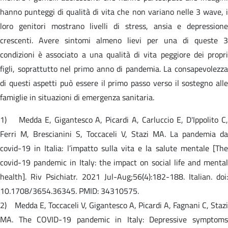
hanno punteggi di qualità di vita che non variano nelle 3 wave, i
loro genitori mostrano livelli di stress, ansia e depressione
crescenti. Avere sintomi almeno lievi per una di queste 3
condizioni è associato a una qualità di vita peggiore dei propri
figli, soprattutto nel primo anno di pandemia. La consapevolezza
di questi aspetti può essere il primo passo verso il sostegno alle
famiglie in situazioni di emergenza sanitaria.
1) Medda E, Gigantesco A, Picardi A, Carluccio E, D'Ippolito C,
Ferri M, Brescianini S, Toccaceli V, Stazi MA. La pandemia da
covid-19 in Italia: l’impatto sulla vita e la salute mentale [The
covid-19 pandemic in Italy: the impact on social life and mental
health]. Riv Psichiatr. 2021 Jul-Aug;56(4):182-188. Italian. doi:
10.1708/3654.36345. PMID: 34310575.
2) Medda E, Toccaceli V, Gigantesco A, Picardi A, Fagnani C, Stazi
MA. The COVID-19 pandemic in Italy: Depressive symptoms