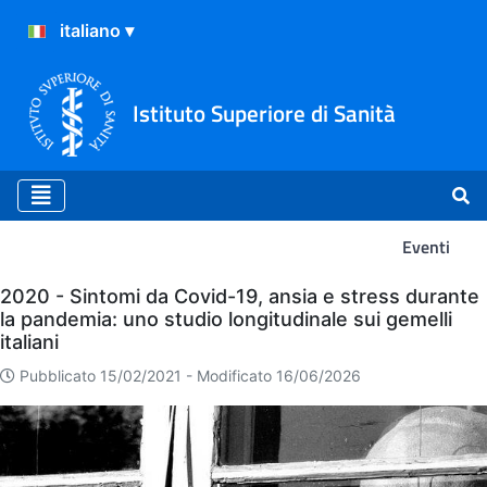
Istituto Superiore di Sanità
Eventi
Eventi
2020 - Sintomi da Covid-19, ansia e stress durante
la pandemia: uno studio longitudinale sui gemelli
italiani
Pubblicato 15/02/2021 -
Modificato 16/06/2026