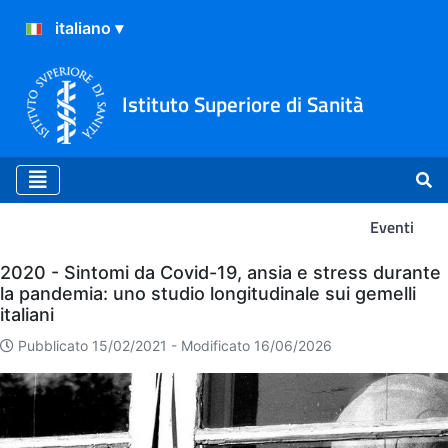
Istituto Superiore di Sanità
Eventi
Eventi
2020 - Sintomi da Covid-19, ansia e stress durante
la pandemia: uno studio longitudinale sui gemelli
italiani
Pubblicato 15/02/2021 -
Modificato 16/06/2026