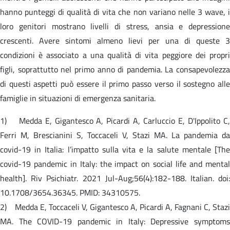
hanno punteggi di qualità di vita che non variano nelle 3 wave, i
loro genitori mostrano livelli di stress, ansia e depressione
crescenti. Avere sintomi almeno lievi per una di queste 3
condizioni è associato a una qualità di vita peggiore dei propri
figli, soprattutto nel primo anno di pandemia. La consapevolezza
di questi aspetti può essere il primo passo verso il sostegno alle
famiglie in situazioni di emergenza sanitaria.
1) Medda E, Gigantesco A, Picardi A, Carluccio E, D'Ippolito C,
Ferri M, Brescianini S, Toccaceli V, Stazi MA. La pandemia da
covid-19 in Italia: l’impatto sulla vita e la salute mentale [The
covid-19 pandemic in Italy: the impact on social life and mental
health]. Riv Psichiatr. 2021 Jul-Aug;56(4):182-188. Italian. doi:
10.1708/3654.36345. PMID: 34310575.
2) Medda E, Toccaceli V, Gigantesco A, Picardi A, Fagnani C, Stazi
MA. The COVID-19 pandemic in Italy: Depressive symptoms