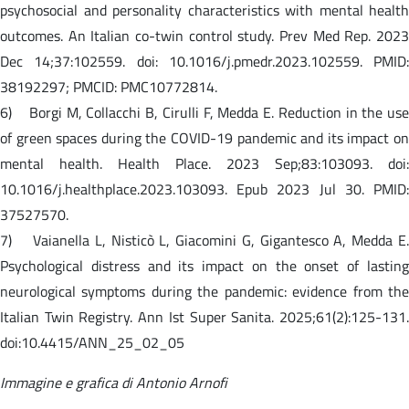
psychosocial and personality characteristics with mental health
outcomes. An Italian co-twin control study. Prev Med Rep. 2023
Dec 14;37:102559. doi: 10.1016/j.pmedr.2023.102559. PMID:
38192297; PMCID: PMC10772814.
6) Borgi M, Collacchi B, Cirulli F, Medda E. Reduction in the use
of green spaces during the COVID-19 pandemic and its impact on
mental health. Health Place. 2023 Sep;83:103093. doi:
10.1016/j.healthplace.2023.103093. Epub 2023 Jul 30. PMID:
37527570.
7) Vaianella L, Nisticò L, Giacomini G, Gigantesco A, Medda E.
Psychological distress and its impact on the onset of lasting
neurological symptoms during the pandemic: evidence from the
Italian Twin Registry. Ann Ist Super Sanita. 2025;61(2):125-131.
doi:10.4415/ANN_25_02_05
Immagine e grafica di Antonio Arnofi