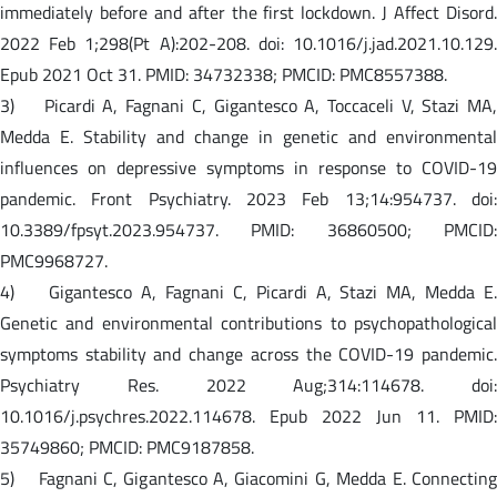
immediately before and after the first lockdown. J Affect Disord.
2022 Feb 1;298(Pt A):202-208. doi: 10.1016/j.jad.2021.10.129.
Epub 2021 Oct 31. PMID: 34732338; PMCID: PMC8557388.
3) Picardi A, Fagnani C, Gigantesco A, Toccaceli V, Stazi MA,
Medda E. Stability and change in genetic and environmental
influences on depressive symptoms in response to COVID-19
pandemic. Front Psychiatry. 2023 Feb 13;14:954737. doi:
10.3389/fpsyt.2023.954737. PMID: 36860500; PMCID:
PMC9968727.
4) Gigantesco A, Fagnani C, Picardi A, Stazi MA, Medda E.
Genetic and environmental contributions to psychopathological
symptoms stability and change across the COVID-19 pandemic.
Psychiatry Res. 2022 Aug;314:114678. doi:
10.1016/j.psychres.2022.114678. Epub 2022 Jun 11. PMID:
35749860; PMCID: PMC9187858.
5) Fagnani C, Gigantesco A, Giacomini G, Medda E. Connecting