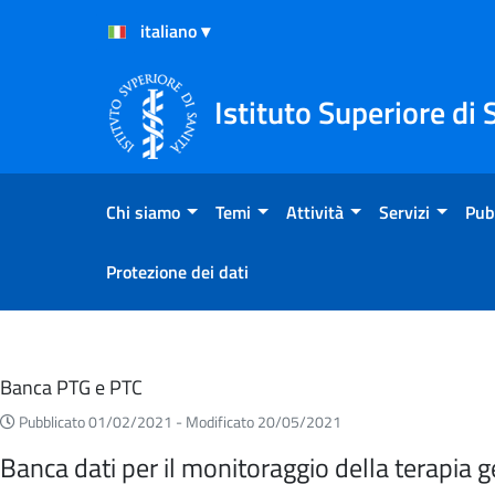
Salta al Contenuto
Salta al Footer
Istituto Superiore di 
Chi siamo
Temi
Attività
Servizi
Pub
Protezione dei dati
Eventi
Banca PTG e PTC
Pubblicato 01/02/2021 -
Modificato 20/05/2021
Banca dati per il monitoraggio della terapia g