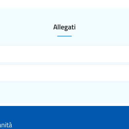
Allegati
anità