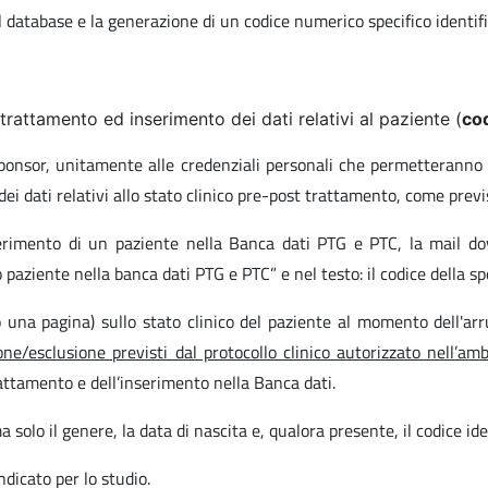
database e la generazione di un codice numerico specifico identifi
 trattamento ed inserimento dei dati relativi al paziente (
co
o Sponsor, unitamente alle credenziali personali che permetteranno
o dei dati relativi allo stato clinico pre-post trattamento, come pre
nserimento di un paziente nella Banca dati PTG e PTC, la mail d
aziente nella banca dati PTG e PTC” e nel testo: il codice della spe
una pagina) sullo stato clinico del paziente al momento dell'arru
usione/esclusione previsti dal protocollo clinico autorizzato nell’
trattamento e dell’inserimento nella Banca dati.
ma solo il genere, la data di nascita e, qualora presente, il codice i
dicato per lo studio.