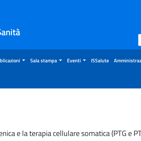
Sanità
blicazioni
Sala stampa
Eventi
ISSalute
Amministraz
enica e la terapia cellulare somatica (PTG e P