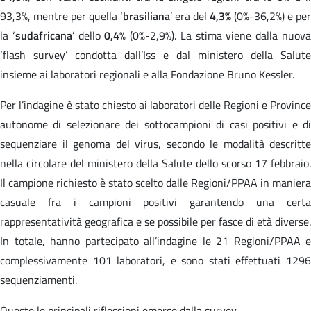
93,3%, mentre per quella ‘
brasiliana
’ era del
4,3%
(0%-36,2%) e per
la ‘
sudafricana
’ dello
0,4
% (0%-2,9%). La stima viene dalla nuov
‘flash survey’ condotta dall’Iss e dal ministero della Salute
insieme ai laboratori regionali e alla Fondazione Bruno Kessler.
Per l’indagine è stato chiesto ai laboratori delle Regioni e Province
autonome di selezionare dei sottocampioni di casi positivi e di
sequenziare il genoma del virus, secondo le modalità descritte
nella circolare del ministero della Salute dello scorso 17 febbraio.
Il campione richiesto è stato scelto dalle Regioni/PPAA in maniera
casuale fra i campioni positivi garantendo una certa
rappresentatività geografica e se possibile per fasce di età diverse.
In totale, hanno partecipato all’indagine le 21 Regioni/PPAA e
complessivamente 101 laboratori, e sono stati effettuati 1296
sequenziamenti.
Queste le principali riflessioni emerse dalla survey