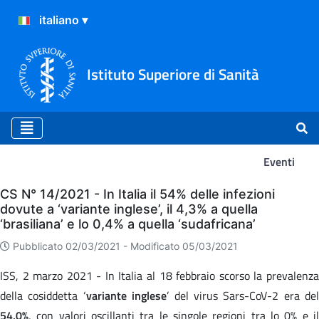
Istituto Superiore di Sanità
Eventi
Eventi
CS N° 14/2021 - In Italia il 54% delle infezioni
dovute a ‘variante inglese’, il 4,3% a quella
‘brasiliana’ e lo 0,4% a quella ‘sudafricana’
Pubblicato 02/03/2021 -
Modificato 05/03/2021
ISS, 2 marzo 2021 - In Italia al 18 febbraio scorso la prevalenza
della cosiddetta ‘
variante inglese
’ del virus Sars-CoV-2 era del
54,0%
, con valori oscillanti tra le singole regioni tra lo 0% e il