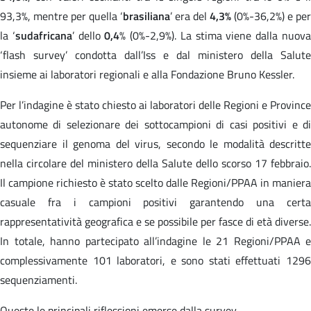
93,3%, mentre per quella ‘
brasiliana
’ era del
4,3%
(0%-36,2%) e per
la ‘
sudafricana
’ dello
0,4
% (0%-2,9%). La stima viene dalla nuov
‘flash survey’ condotta dall’Iss e dal ministero della Salute
insieme ai laboratori regionali e alla Fondazione Bruno Kessler.
Per l’indagine è stato chiesto ai laboratori delle Regioni e Province
autonome di selezionare dei sottocampioni di casi positivi e di
sequenziare il genoma del virus, secondo le modalità descritte
nella circolare del ministero della Salute dello scorso 17 febbraio.
Il campione richiesto è stato scelto dalle Regioni/PPAA in maniera
casuale fra i campioni positivi garantendo una certa
rappresentatività geografica e se possibile per fasce di età diverse.
In totale, hanno partecipato all’indagine le 21 Regioni/PPAA e
complessivamente 101 laboratori, e sono stati effettuati 1296
sequenziamenti.
Queste le principali riflessioni emerse dalla survey