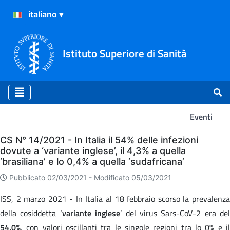
Istituto Superiore di Sanità
Eventi
Eventi
CS N° 14/2021 - In Italia il 54% delle infezioni
dovute a ‘variante inglese’, il 4,3% a quella
‘brasiliana’ e lo 0,4% a quella ‘sudafricana’
Pubblicato 02/03/2021 -
Modificato 05/03/2021
ISS, 2 marzo 2021 - In Italia al 18 febbraio scorso la prevalenza
della cosiddetta ‘
variante inglese
’ del virus Sars-CoV-2 era del
54,0%
, con valori oscillanti tra le singole regioni tra lo 0% e il