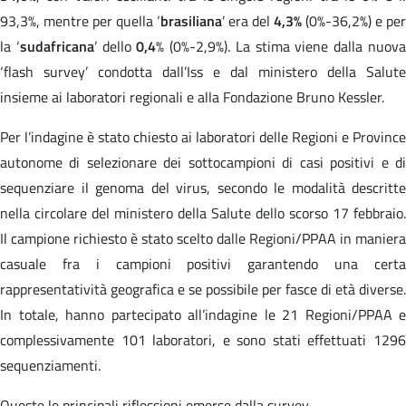
93,3%, mentre per quella ‘
brasiliana
’ era del
4,3%
(0%-36,2%) e per
la ‘
sudafricana
’ dello
0,4
% (0%-2,9%). La stima viene dalla nuov
‘flash survey’ condotta dall’Iss e dal ministero della Salute
insieme ai laboratori regionali e alla Fondazione Bruno Kessler.
Per l’indagine è stato chiesto ai laboratori delle Regioni e Province
autonome di selezionare dei sottocampioni di casi positivi e di
sequenziare il genoma del virus, secondo le modalità descritte
nella circolare del ministero della Salute dello scorso 17 febbraio.
Il campione richiesto è stato scelto dalle Regioni/PPAA in maniera
casuale fra i campioni positivi garantendo una certa
rappresentatività geografica e se possibile per fasce di età diverse.
In totale, hanno partecipato all’indagine le 21 Regioni/PPAA e
complessivamente 101 laboratori, e sono stati effettuati 1296
sequenziamenti.
Queste le principali riflessioni emerse dalla survey