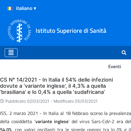
Istituto Superiore di Sanità
Eventi
Eventi
CS N° 14/2021 - In Italia il 54% delle infezioni
dovute a ‘variante inglese’, il 4,3% a quella
‘brasiliana’ e lo 0,4% a quella ‘sudafricana’
Pubblicato 02/03/2021 -
Modificato 05/03/2021
ISS, 2 marzo 2021 - In Italia al 18 febbraio scorso la prevalenza
della cosiddetta ‘
variante inglese
’ del virus Sars-CoV-2 era del
54,0%
, con valori oscillanti tra le singole regioni tra lo 0% e il