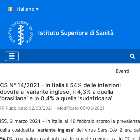
Istituto Superiore di Sanità
Eventi
Eventi
CS N° 14/2021 - In Italia il 54% delle infezioni
dovute a ‘variante inglese’, il 4,3% a quella
‘brasiliana’ e lo 0,4% a quella ‘sudafricana’
Pubblicato 02/03/2021 -
Modificato 05/03/2021
ISS, 2 marzo 2021 - In Italia al 18 febbraio scorso la prevalenza
della cosiddetta ‘
variante inglese
’ del virus Sars-CoV-2 era del
54,0%
, con valori oscillanti tra le singole regioni tra lo 0% e il