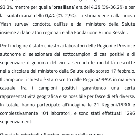
93,3%, mentre per quella ‘
brasiliana
’ era del
4,3%
(0%-36,2%) e per
la ‘
sudafricana
’ dello
0,4
% (0%-2,9%). La stima viene dalla nuov
‘flash survey’ condotta dall’Iss e dal ministero della Salute
insieme ai laboratori regionali e alla Fondazione Bruno Kessler.
Per l’indagine è stato chiesto ai laboratori delle Regioni e Province
autonome di selezionare dei sottocampioni di casi positivi e di
sequenziare il genoma del virus, secondo le modalità descritte
nella circolare del ministero della Salute dello scorso 17 febbraio.
Il campione richiesto è stato scelto dalle Regioni/PPAA in maniera
casuale fra i campioni positivi garantendo una certa
rappresentatività geografica e se possibile per fasce di età diverse.
In totale, hanno partecipato all’indagine le 21 Regioni/PPAA e
complessivamente 101 laboratori, e sono stati effettuati 1296
sequenziamenti.
Queste le principali riflessioni emerse dalla survey