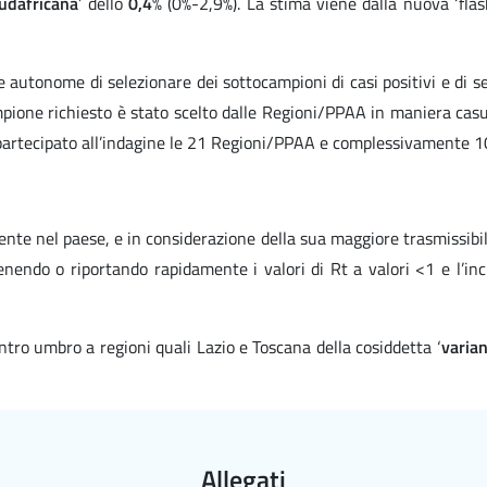
udafricana
’ dello
0,4
% (0%-2,9%). La stima viene dalla nuova ‘flas
ce autonome di selezionare dei sottocampioni di casi positivi e di 
campione richiesto è stato scelto dalle Regioni/PPAA in maniera cas
no partecipato all’indagine le 21 Regioni/PPAA e complessivamente 
ente nel paese, e in considerazione della sua maggiore trasmissibili
endo o riportando rapidamente i valori di Rt a valori <1 e l’incid
tro umbro a regioni quali Lazio e Toscana della cosiddetta ‘
varian
Allegati