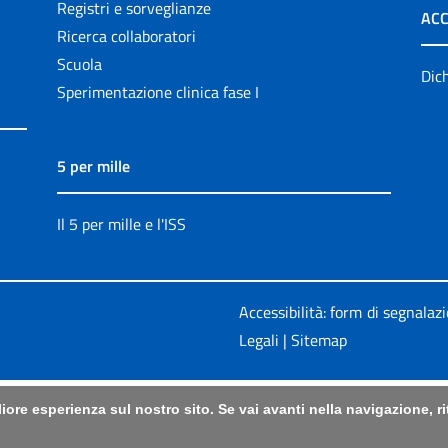
Registri e sorveglianze
ACC
Ricerca collaboratori
Scuola
Dich
Sperimentazione clinica fase I
5 per mille
Il 5 per mille e l'ISS
Accessibilità: form di segnalaz
Legali
|
Sitemap
liore esperienza sul nostro sito. Se vai avanti nella navigazione, 