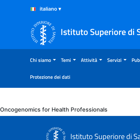
Salta al Contenuto
Salta al Footer
Istituto Superiore di 
Chi siamo
Temi
Attività
Servizi
Pub
Protezione dei dati
Eventi
Oncogenomics for Health Professionals
Istituto Superiore di S