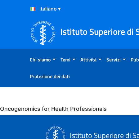
Salta al Contenuto
Salta al Footer
Istituto Superiore di 
Chi siamo
Temi
Attività
Servizi
Pub
Protezione dei dati
Eventi
Oncogenomics for Health Professionals
Istituto Superiore di S