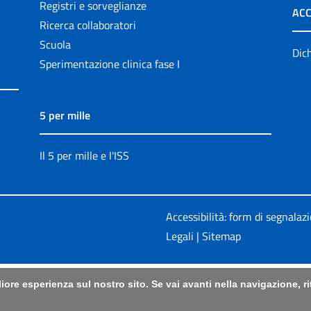
Registri e sorveglianze
ACC
Ricerca collaboratori
Scuola
Dich
Sperimentazione clinica fase I
5 per mille
Il 5 per mille e l'ISS
Accessibilità: form di segnalaz
Legali
|
Sitemap
liore esperienza sul nostro sito. Se vai avanti nella navigazione, 