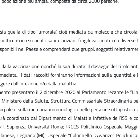
una popolazione più ampia, composta da circa 2000 persone.
ia quella di tipo ‘umorale’, cioè mediata da molecole che circolan
multicentrico su adulti sani e anziani fragili vaccinati con divers
sponibili nel Paese e comprenderà due gruppi: soggetti relativame
dalla vaccinazione nonché la sua durata. Il dosaggio del titolo ant
mediata. I dati raccolti forniranno informazioni sulla quantità e l
eggere dall’infezione e/o dalla malattia.
mento presentato il 2 dicembre 2020 al Parlamento recante le “Li
Ministero della Salute, Struttura Commissariale Straordinaria per
corpale e sulla memoria immunologica nelle persone sottoposte a v
oordinato dal Dipartimento di Malattie Infettive dell’ISS e coinv
o I, Sapienza Università Roma; IRCCS Policlinico Ospedale Maggi
 Milanese, Legnano (MI); Ospedale "Colonnello D'Avanzo" Policlinic