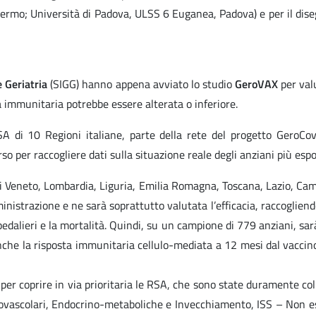
alermo; Università di Padova, ULSS 6 Euganea, Padova) e per il dis
e Geriatria
(SIGG) hanno appena avviato lo studio
GeroVAX
per valu
sta immunitaria potrebbe essere alterata o inferiore.
 RSA di 10 Regioni italiane, parte della rete del progetto Gero
o per raccogliere dati sulla situazione reale degli anziani più espo
di Veneto, Lombardia, Liguria, Emilia Romagna, Toscana, Lazio, Campa
inistrazione e ne sarà soprattutto valutata l’efficacia, raccoglien
spedalieri e la mortalità. Quindi, su un campione di 779 anziani, sa
nche la risposta immunitaria cellulo-mediata a 12 mesi dal vaccino
 per coprire in via prioritaria le RSA, che sono state duramente 
ascolari, Endocrino-metaboliche e Invecchiamento, ISS – Non esisto