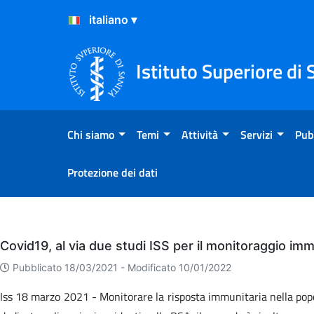
Salta al Contenuto
Salta al Footer
Istituto Superiore di 
Chi siamo
Temi
Attività
Servizi
Pub
Protezione dei dati
Eventi
Covid19, al via due studi ISS per il monitoraggio imm
Pubblicato 18/03/2021 -
Modificato 10/01/2022
Iss 18 marzo 2021 - Monitorare la risposta immunitaria nella popolaz