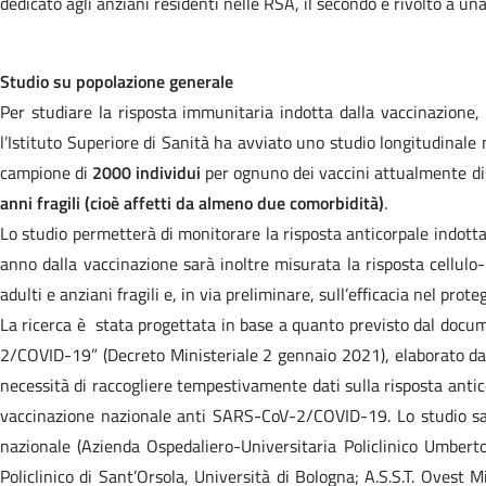
dedicato agli anziani residenti nelle RSA, il secondo è rivolto a 
Studio su popolazione generale
Per studiare la risposta immunitaria indotta dalla vaccinazione, s
l’Istituto Superiore di Sanità ha avviato uno studio longitudinale 
campione di
2000 individui
per ognuno dei vaccini attualmente di
anni fragili (cioè affetti da almeno due comorbidità)
.
Lo studio permetterà di monitorare la risposta anticorpale indotta 
anno dalla vaccinazione sarà inoltre misurata la risposta cellulo-
adulti e anziani fragili e, in via preliminare, sull’efficacia nel prot
La ricerca è stata progettata in base a quanto previsto dal docu
2/COVID-19” (Decreto Ministeriale 2 gennaio 2021), elaborato da 
necessità di raccogliere tempestivamente dati sulla risposta anti
vaccinazione nazionale anti SARS-CoV-2/COVID-19. Lo studio sarà c
nazionale (Azienda Ospedaliero-Universitaria Policlinico Umbert
Policlinico di Sant’Orsola, Università di Bologna; A.S.S.T. Ovest