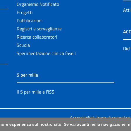
Organismo Notificato
Atti
Progetti
Pubblicazioni
Registri e sorveglianze
ACC
Ricerca collaboratori
Scuola
Dich
Sperimentazione clinica fase I
5 per mille
Il 5 per mille e l'ISS
Accessibilità: form di segnalaz
liore esperienza sul nostro sito. Se vai avanti nella navigazione, 
Legali
|
Sitemap