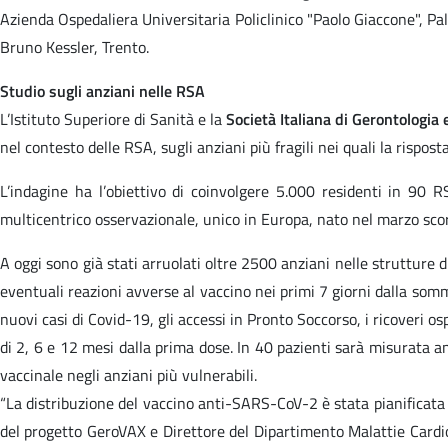
Azienda Ospedaliera Universitaria Policlinico "Paolo Giaccone", P
Bruno Kessler, Trento.
Studio sugli anziani nelle RSA
L’Istituto Superiore di Sanità e la
Società Italiana di Gerontologia 
nel contesto delle RSA, sugli anziani più fragili nei quali la rispo
L’indagine ha l’obiettivo di coinvolgere 5.000 residenti in 90
multicentrico osservazionale, unico in Europa, nato nel marzo scors
A oggi sono già stati arruolati oltre 2500 anziani nelle strutture 
eventuali reazioni avverse al vaccino nei primi 7 giorni dalla somm
nuovi casi di Covid-19, gli accessi in Pronto Soccorso, i ricoveri o
di 2, 6 e 12 mesi dalla prima dose. In 40 pazienti sarà misurata a
vaccinale negli anziani più vulnerabili.
“La distribuzione del vaccino anti-SARS-CoV-2 è stata pianificata
del progetto GeroVAX e Direttore del Dipartimento Malattie Cardiov