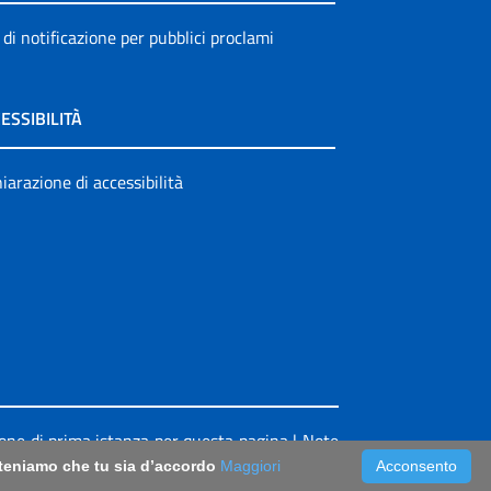
 di notificazione per pubblici proclami
ESSIBILITÀ
iarazione di accessibilità
ione di prima istanza per questa pagina
|
Note
riteniamo che tu sia d’accordo
Maggiori
Acconsento