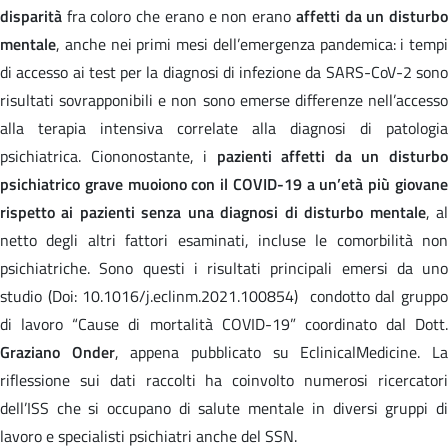
disparità
fra coloro che erano e non erano
affetti da un disturb
mentale
, anche nei primi mesi dell’emergenza pandemica: i tempi
di accesso ai test per la diagnosi di infezione da SARS-CoV-2 sono
risultati sovrapponibili e non sono emerse differenze nell’accesso
alla terapia intensiva correlate alla diagnosi di patologia
psichiatrica. Ciononostante, i
pazienti affetti da un disturb
psichiatrico grave muoiono con il COVID-19 a un’età più giovane
rispetto ai pazienti senza una diagnosi di disturbo mentale
, a
netto degli altri fattori esaminati, incluse le comorbilità non
psichiatriche. Sono questi i risultati principali emersi da uno
studio (Doi: 10.1016/j.eclinm.2021.100854) condotto dal gruppo
di lavoro “Cause di mortalità COVID-19” coordinato dal Dott.
Graziano Onder
, appena pubblicato su EclinicalMedicine. L
riflessione sui dati raccolti ha coinvolto numerosi ricercatori
dell’ISS che si occupano di salute mentale in diversi gruppi di
lavoro e specialisti psichiatri anche del SSN.