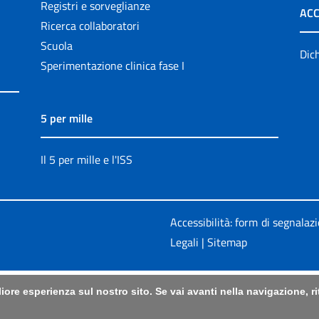
Registri e sorveglianze
ACC
Ricerca collaboratori
Scuola
Dich
Sperimentazione clinica fase I
5 per mille
Il 5 per mille e l'ISS
Accessibilità: form di segnalaz
Legali
|
Sitemap
liore esperienza sul nostro sito. Se vai avanti nella navigazione, 