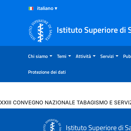
Salta al Contenuto
Salta al Footer
Istituto Superiore di 
Chi siamo
Temi
Attività
Servizi
Pub
Protezione dei dati
Eventi
XXIII CONVEGNO NAZIONALE TABAGISMO E SERVI
Istituto Superiore di S