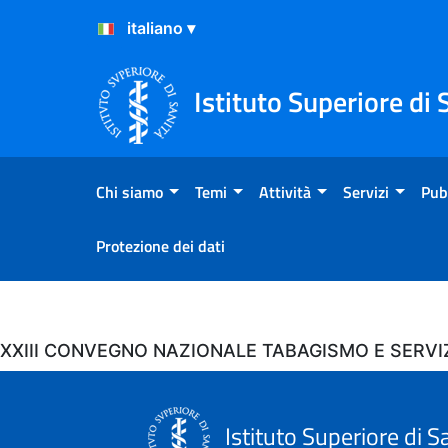
Salta al Contenuto
Salta al Footer
Istituto Superiore di 
Chi siamo
Temi
Attività
Servizi
Pub
Protezione dei dati
Eventi
XXIII CONVEGNO NAZIONALE TABAGISMO E SERVI
Istituto Superiore di S