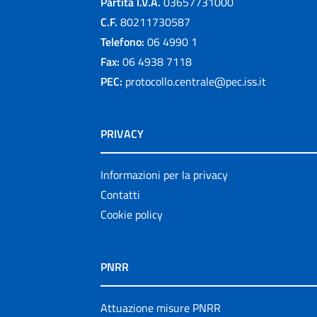
Partita I.V.A.
03657731000
C.F.
80211730587
Telefono:
06 4990 1
Fax:
06 4938 7118
PEC:
protocollo.centrale@pec.iss.it
PRIVACY
Informazioni per la privacy
Contatti
Cookie policy
PNRR
Attuazione misure PNRR