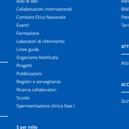
Basi di dati
Ban
Collaborazioni internazionali
Bibl
Comitato Etico Nazionale
Patr
Eventi
Tari
Formazione
Laboratori di riferimento
ATT
Linee guida
Organismo Notificato
Atti
Progetti
Pubblicazioni
Registri e sorveglianze
ACC
Ricerca collaboratori
Scuola
Dich
Sperimentazione clinica fase I
5 per mille