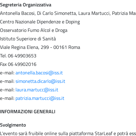
Segreteria Organizzativa
Antonella Bacosi, Di Carlo Simonetta, Laura Martucci, Patrizia Ma
Centro Nazionale Dipendenze e Doping
Osservatorio Fumo Alcol e Droga
Istituto Superiore di Sanità
Viale Regina Elena, 299 - 00161 Roma
Tel. 06 49903653
Fax 06 49902016
e-mail:
antonella.bacosi@iss.it
e-mail:
simonetta.dicarlo@iss.it
e-mail:
laura.martucc@iss.it
e-mail:
patrizia.martucci@iss.it
INFORMAZIONI GENERALI
Svolgimento
L'evento sarà fruibile online sulla piattaforma StarLeaf e potrà e