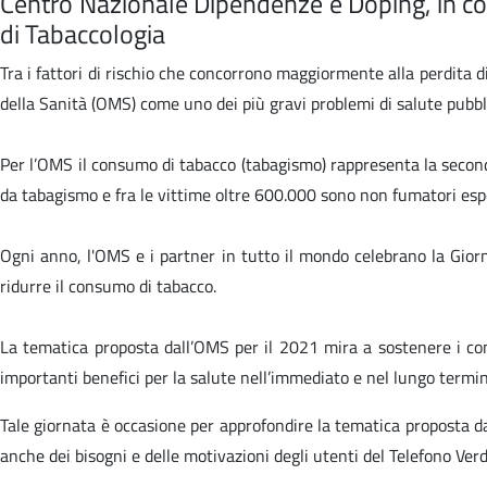
Centro Nazionale Dipendenze e Doping, in col
di Tabaccologia
Tra i fattori di rischio che concorrono maggiormente alla perdita 
della Sanità (OMS) come uno dei più gravi problemi di salute pubbl
Per l’OMS il consumo di tabacco (tabagismo) rappresenta la seconda
da tabagismo e fra le vittime oltre 600.000 sono non fumatori esp
Ogni anno, l'OMS e i partner in tutto il mondo celebrano la Giorn
ridurre il consumo di tabacco.
La tematica proposta dall’OMS per il 2021 mira a sostenere i cons
importanti benefici per la salute nell’immediato e nel lungo termi
Tale giornata è occasione per approfondire la tematica proposta da
anche dei bisogni e delle motivazioni degli utenti del Telefono Ver