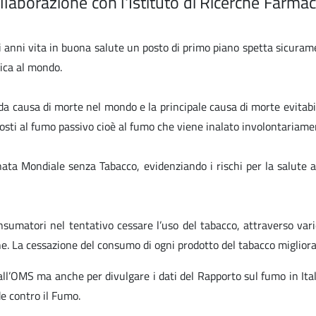
laborazione con l'Istituto di Ricerche Farma
di anni vita in buona salute un posto di primo piano spetta sicura
ica al mondo.
 causa di morte nel mondo e la principale causa di morte evitabile
osti al fumo passivo cioè al fumo che viene inalato involontariame
ata Mondiale senza Tabacco, evidenziando i rischi per la salute a
umatori nel tentativo cessare l’uso del tabacco, attraverso varie 
ne. La cessazione del consumo di ogni prodotto del tabacco miglior
ll’OMS ma anche per divulgare i dati del Rapporto sul fumo in Ital
de contro il Fumo.