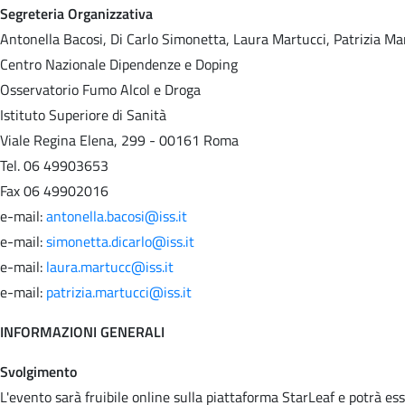
Segreteria Organizzativa
Antonella Bacosi, Di Carlo Simonetta, Laura Martucci, Patrizia Ma
Centro Nazionale Dipendenze e Doping
Osservatorio Fumo Alcol e Droga
Istituto Superiore di Sanità
Viale Regina Elena, 299 - 00161 Roma
Tel. 06 49903653
Fax 06 49902016
e-mail:
antonella.bacosi@iss.it
e-mail:
simonetta.dicarlo@iss.it
e-mail:
laura.martucc@iss.it
e-mail:
patrizia.martucci@iss.it
INFORMAZIONI GENERALI
Svolgimento
L'evento sarà fruibile online sulla piattaforma StarLeaf e potrà e