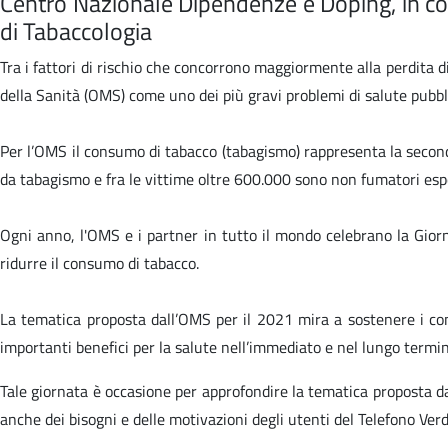
Centro Nazionale Dipendenze e Doping, in col
di Tabaccologia
Tra i fattori di rischio che concorrono maggiormente alla perdita 
della Sanità (OMS) come uno dei più gravi problemi di salute pubbl
Per l’OMS il consumo di tabacco (tabagismo) rappresenta la seconda
da tabagismo e fra le vittime oltre 600.000 sono non fumatori esp
Ogni anno, l'OMS e i partner in tutto il mondo celebrano la Giorn
ridurre il consumo di tabacco.
La tematica proposta dall’OMS per il 2021 mira a sostenere i cons
importanti benefici per la salute nell’immediato e nel lungo termi
Tale giornata è occasione per approfondire la tematica proposta da
anche dei bisogni e delle motivazioni degli utenti del Telefono Ver