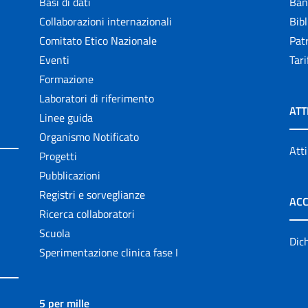
Basi di dati
Ban
Collaborazioni internazionali
Bibl
Comitato Etico Nazionale
Patr
Eventi
Tari
Formazione
Laboratori di riferimento
ATT
Linee guida
Organismo Notificato
Atti
Progetti
Pubblicazioni
Registri e sorveglianze
ACC
Ricerca collaboratori
Scuola
Dich
Sperimentazione clinica fase I
5 per mille