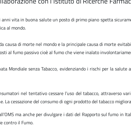
laborazione con l'Istituto di Ricerche Farma
di anni vita in buona salute un posto di primo piano spetta sicura
ica al mondo.
 causa di morte nel mondo e la principale causa di morte evitabile
osti al fumo passivo cioè al fumo che viene inalato involontariame
ata Mondiale senza Tabacco, evidenziando i rischi per la salute a
umatori nel tentativo cessare l’uso del tabacco, attraverso varie 
ne. La cessazione del consumo di ogni prodotto del tabacco miglior
ll’OMS ma anche per divulgare i dati del Rapporto sul fumo in Ital
de contro il Fumo.