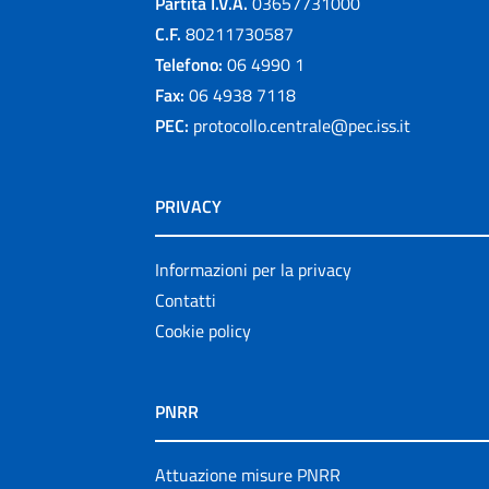
Partita I.V.A.
03657731000
C.F.
80211730587
Telefono:
06 4990 1
Fax:
06 4938 7118
PEC:
protocollo.centrale@pec.iss.it
PRIVACY
Informazioni per la privacy
Contatti
Cookie policy
PNRR
Attuazione misure PNRR