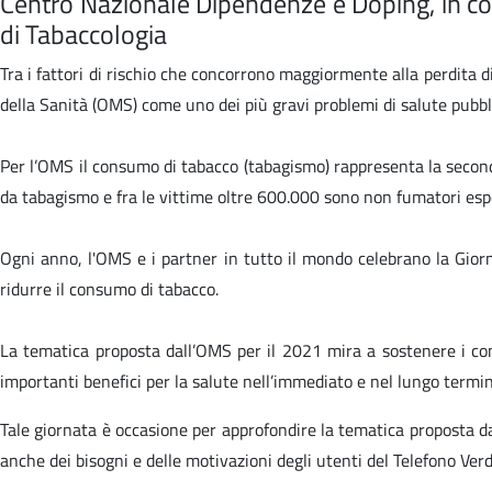
Centro Nazionale Dipendenze e Doping, in col
di Tabaccologia
Tra i fattori di rischio che concorrono maggiormente alla perdita 
della Sanità (OMS) come uno dei più gravi problemi di salute pubbl
Per l’OMS il consumo di tabacco (tabagismo) rappresenta la seconda
da tabagismo e fra le vittime oltre 600.000 sono non fumatori esp
Ogni anno, l'OMS e i partner in tutto il mondo celebrano la Giorn
ridurre il consumo di tabacco.
La tematica proposta dall’OMS per il 2021 mira a sostenere i cons
importanti benefici per la salute nell’immediato e nel lungo termi
Tale giornata è occasione per approfondire la tematica proposta da
anche dei bisogni e delle motivazioni degli utenti del Telefono Ver