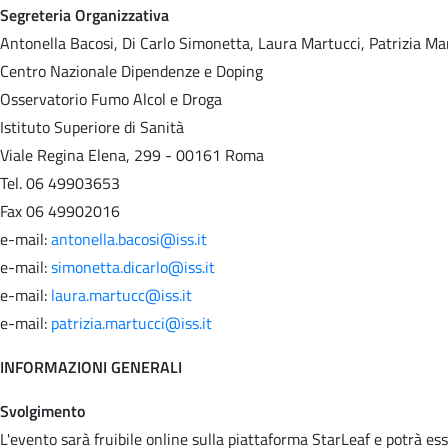
Segreteria Organizzativa
Antonella Bacosi, Di Carlo Simonetta, Laura Martucci, Patrizia Ma
Centro Nazionale Dipendenze e Doping
Osservatorio Fumo Alcol e Droga
Istituto Superiore di Sanità
Viale Regina Elena, 299 - 00161 Roma
Tel. 06 49903653
Fax 06 49902016
e-mail:
antonella.bacosi@iss.it
e-mail:
simonetta.dicarlo@iss.it
e-mail:
laura.martucc@iss.it
e-mail:
patrizia.martucci@iss.it
INFORMAZIONI GENERALI
Svolgimento
L'evento sarà fruibile online sulla piattaforma StarLeaf e potrà e