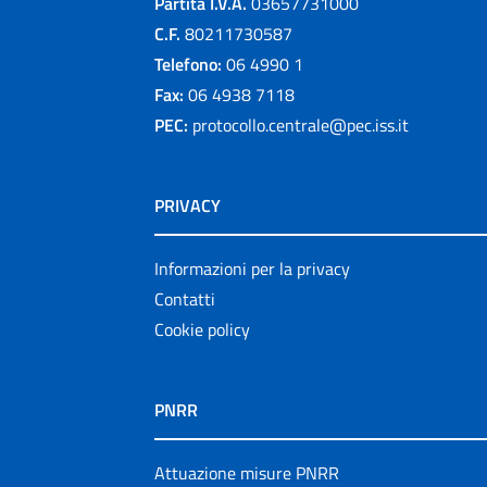
Partita I.V.A.
03657731000
C.F.
80211730587
Telefono:
06 4990 1
Fax:
06 4938 7118
PEC:
protocollo.centrale@pec.iss.it
PRIVACY
Informazioni per la privacy
Contatti
Cookie policy
PNRR
Attuazione misure PNRR