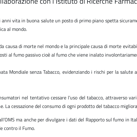
laborazione con l'Istituto di Ricerche Farma
di anni vita in buona salute un posto di primo piano spetta sicura
ica al mondo.
 causa di morte nel mondo e la principale causa di morte evitabile
osti al fumo passivo cioè al fumo che viene inalato involontariame
ata Mondiale senza Tabacco, evidenziando i rischi per la salute a
umatori nel tentativo cessare l’uso del tabacco, attraverso varie 
ne. La cessazione del consumo di ogni prodotto del tabacco miglior
ll’OMS ma anche per divulgare i dati del Rapporto sul fumo in Ital
de contro il Fumo.