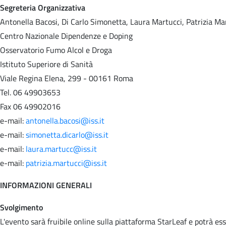
Segreteria Organizzativa
Antonella Bacosi, Di Carlo Simonetta, Laura Martucci, Patrizia Ma
Centro Nazionale Dipendenze e Doping
Osservatorio Fumo Alcol e Droga
Istituto Superiore di Sanità
Viale Regina Elena, 299 - 00161 Roma
Tel. 06 49903653
Fax 06 49902016
e-mail:
antonella.bacosi@iss.it
e-mail:
simonetta.dicarlo@iss.it
e-mail:
laura.martucc@iss.it
e-mail:
patrizia.martucci@iss.it
INFORMAZIONI GENERALI
Svolgimento
L'evento sarà fruibile online sulla piattaforma StarLeaf e potrà e