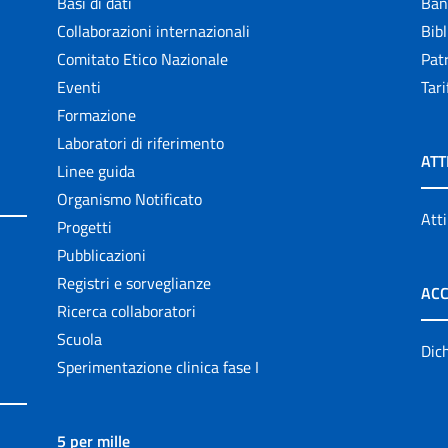
Basi di dati
Ban
Collaborazioni internazionali
Bibl
Comitato Etico Nazionale
Patr
Eventi
Tari
Formazione
Laboratori di riferimento
ATT
Linee guida
Organismo Notificato
Atti
Progetti
Pubblicazioni
Registri e sorveglianze
ACC
Ricerca collaboratori
Scuola
Dich
Sperimentazione clinica fase I
5 per mille