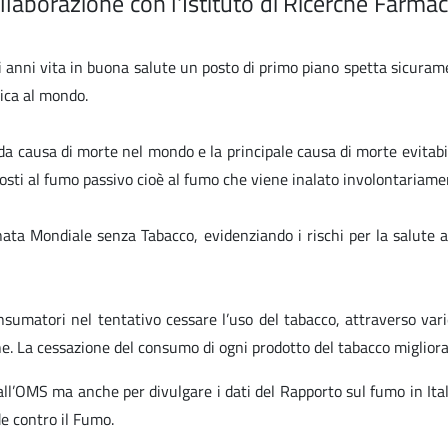
laborazione con l'Istituto di Ricerche Farma
di anni vita in buona salute un posto di primo piano spetta sicura
ica al mondo.
 causa di morte nel mondo e la principale causa di morte evitabile
osti al fumo passivo cioè al fumo che viene inalato involontariame
ata Mondiale senza Tabacco, evidenziando i rischi per la salute a
umatori nel tentativo cessare l’uso del tabacco, attraverso varie 
ne. La cessazione del consumo di ogni prodotto del tabacco miglior
ll’OMS ma anche per divulgare i dati del Rapporto sul fumo in Ital
de contro il Fumo.