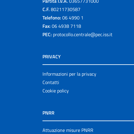
Partita I.V.A.
03657731000
C.F.
80211730587
Telefono:
06 4990 1
Fax:
06 4938 7118
PEC:
protocollo.centrale@pec.iss.it
PRIVACY
Informazioni per la privacy
Contatti
Cookie policy
PNRR
Attuazione misure PNRR