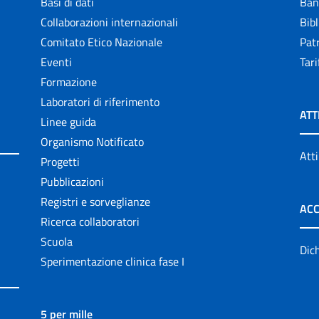
Basi di dati
Ban
Collaborazioni internazionali
Bibl
Comitato Etico Nazionale
Patr
Eventi
Tari
Formazione
Laboratori di riferimento
ATT
Linee guida
Organismo Notificato
Atti
Progetti
Pubblicazioni
Registri e sorveglianze
ACC
Ricerca collaboratori
Scuola
Dich
Sperimentazione clinica fase I
5 per mille