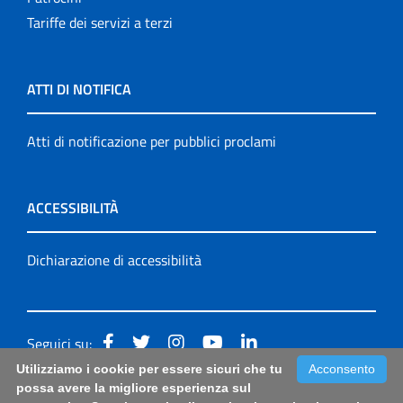
Tariffe dei servizi a terzi
ATTI DI NOTIFICA
Atti di notificazione per pubblici proclami
ACCESSIBILITÀ
Dichiarazione di accessibilità
Seguici su:
Utilizziamo i cookie per essere sicuri che tu
Acconsento
Accessibilità: form di segnalazione di prima istanza per
possa avere la migliore esperienza sul