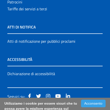
Patrocini
Tariffe dei servizi a terzi
ATTI DI NOTIFICA
Atti di notificazione per pubblici proclami
ACCESSIBILITÀ
Dichiarazione di accessibilità
Seguici su:
Utilizziamo i cookie per essere sicuri che tu
Acconsento
Accessibilità: form di segnalazione di prima istanza per
possa avere la migliore esperienza sul