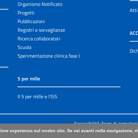
Organismo Notificato
Atti
Progetti
Pubblicazioni
Registri e sorveglianze
ACC
Ricerca collaboratori
Scuola
Dich
Sperimentazione clinica fase I
5 per mille
Il 5 per mille e l'ISS
Accessibilità: form di segnalaz
liore esperienza sul nostro sito. Se vai avanti nella navigazione, 
Legali
|
Sitemap