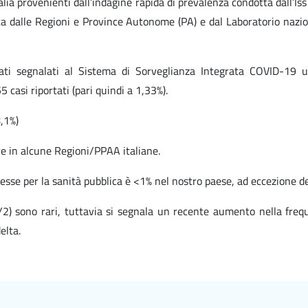
Italia provenienti dall’indagine rapida di prevalenza condotta dall’I
rtata dalle Regioni e Province Autonome (PA) e dal Laboratorio naz
ti segnalati al Sistema di Sorveglianza Integrata COVID-19 u
casi riportati (pari quindi a 1,33%).
8,1%)
e in alcune Regioni/PPAA italiane.
esse per la sanità pubblica è <1% nel nostro paese, ad eccezione de
1/2) sono rari, tuttavia si segnala un recente aumento nella frequ
elta.