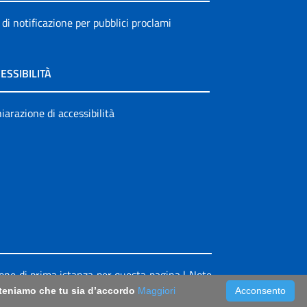
 di notificazione per pubblici proclami
ESSIBILITÀ
iarazione di accessibilità
ione di prima istanza per questa pagina
|
Note
riteniamo che tu sia d’accordo
Maggiori
Acconsento