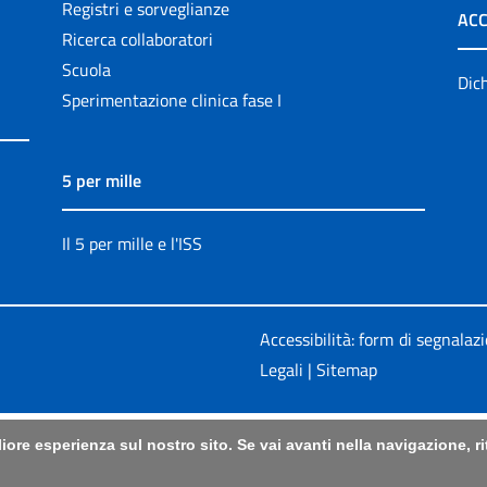
Registri e sorveglianze
ACC
Ricerca collaboratori
Scuola
Dich
Sperimentazione clinica fase I
5 per mille
Il 5 per mille e l'ISS
Accessibilità: form di segnalaz
Legali
|
Sitemap
liore esperienza sul nostro sito. Se vai avanti nella navigazione, 