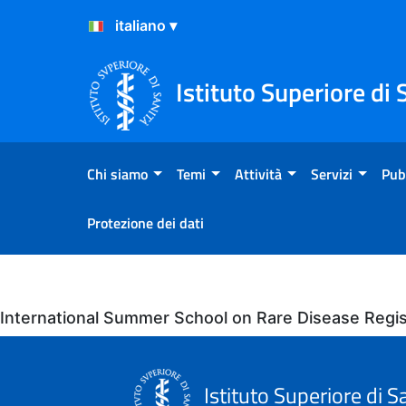
Salta al Contenuto
Salta al Footer
Istituto Superiore di 
Chi siamo
Temi
Attività
Servizi
Pub
Protezione dei dati
Eventi
International Summer School on Rare Disease Regist
Istituto Superiore di S