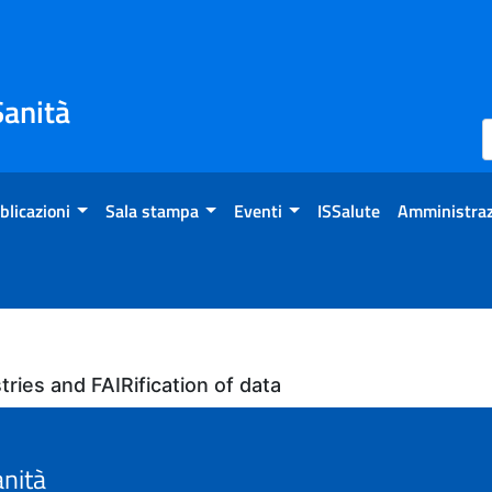
Sanità
blicazioni
Sala stampa
Eventi
ISSalute
Amministraz
ries and FAIRification of data
anità