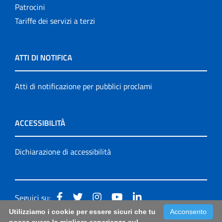
Patrocini
Tariffe dei servizi a terzi
ATTI DI NOTIFICA
Atti di notificazione per pubblici proclami
ACCESSIBILITÀ
Dichiarazione di accessibilità
Seguici su:
Utilizziamo i cookie per essere sicuri che tu
Acconsento
Accessibilità: form di segnalazione di prima istanza per