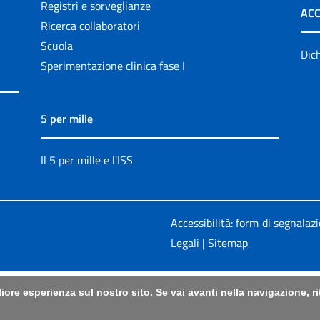
Registri e sorveglianze
ACC
Ricerca collaboratori
Scuola
Dich
Sperimentazione clinica fase I
5 per mille
Il 5 per mille e l'ISS
Accessibilità: form di segnalaz
Legali
|
Sitemap
liore esperienza sul nostro sito. Se vai avanti nella navigazione, 