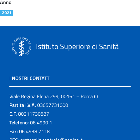
Anno
2021
Istituto Superiore di Sanità
I NOSTRI CONTATTI
Viale Regina Elena 299, 00161 – Roma (I)
Partita I.V.A.
03657731000
C.F.
80211730587
Telefono:
06 4990 1
Fax:
06 4938 7118
PEC:
protocollo.centrale@pec.iss.it