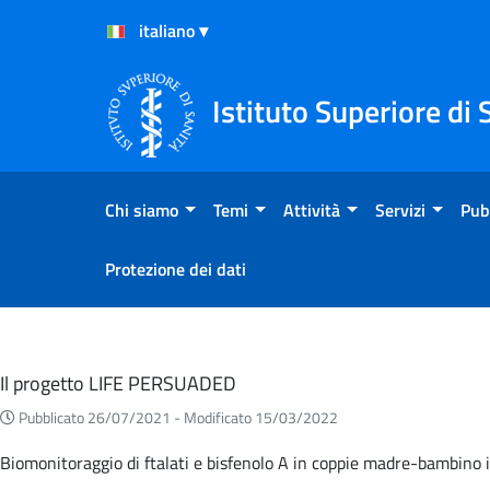
Salta al Contenuto
Salta al Footer
Istituto Superiore di 
Chi siamo
Temi
Attività
Servizi
Pub
Protezione dei dati
Eventi
Il progetto LIFE PERSUADED
Pubblicato 26/07/2021 -
Modificato 15/03/2022
Biomonitoraggio di ftalati e bisfenolo A in coppie madre-bambino it