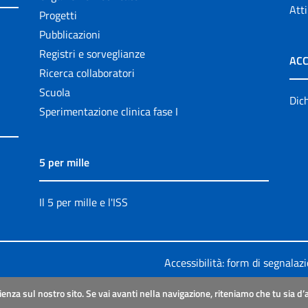
Atti
Progetti
Pubblicazioni
Registri e sorveglianze
ACC
Ricerca collaboratori
Scuola
Dich
Sperimentazione clinica fase I
5 per mille
Il 5 per mille e l'ISS
Accessibilità: form di segnalaz
Legali
|
Sitemap
ienza sul nostro sito. Se vai avanti nella navigazione, riteniamo che tu sia d