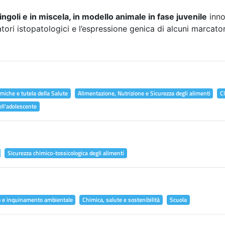
ingoli e in miscela, in modello animale in fase juvenile
inno
atori istopatologici e l’espressione genica di alcuni marcator
miche e tutela della Salute
Alimentazione, Nutrizione e Sicurezza degli alimenti
C
ell'adolescente
Sicurezza chimico-tossicologica degli alimenti
o e inquinamento ambientale
Chimica, salute e sostenibilità
Scuola