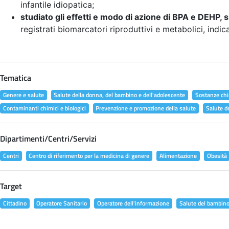
infantile idiopatica;
studiato gli effetti e modo di azione di BPA e DEHP, s
registrati biomarcatori riproduttivi e metabolici, indic
Tematica
Genere e salute
Salute della donna, del bambino e dell'adolescente
Sostanze chi
Contaminanti chimici e biologici
Prevenzione e promozione della salute
Salute d
Dipartimenti/Centri/Servizi
Centri
Centro di riferimento per la medicina di genere
Alimentazione
Obesità
Target
Cittadino
Operatore Sanitario
Operatore dell'informazione
Salute del bambin