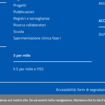
Atti
Progetti
Pubblicazioni
Registri e sorveglianze
ACC
Ricerca collaboratori
Scuola
Dich
Sperimentazione clinica fase I
5 per mille
Il 5 per mille e l'ISS
Accessibilità: form di segnalaz
Legali
|
Sitemap
ienza sul nostro sito. Se vai avanti nella navigazione, riteniamo che tu sia d