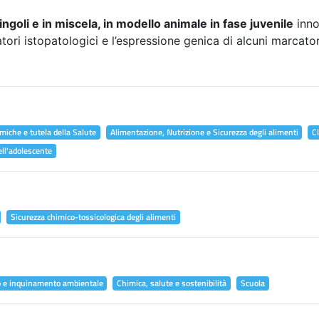
ingoli e in miscela, in modello animale in fase juvenile
inno
atori istopatologici e l’espressione genica di alcuni marcator
miche e tutela della Salute
Alimentazione, Nutrizione e Sicurezza degli alimenti
C
ell'adolescente
Sicurezza chimico-tossicologica degli alimenti
o e inquinamento ambientale
Chimica, salute e sostenibilità
Scuola