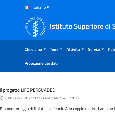
Salta al Contenuto
Salta al Footer
Istituto Superiore di 
Chi siamo
Temi
Attività
Servizi
Pub
Protezione dei dati
Eventi
Il progetto LIFE PERSUADED
Pubblicato 26/07/2021 -
Modificato 15/03/2022
Biomonitoraggio di ftalati e bisfenolo A in coppie madre-bambino it