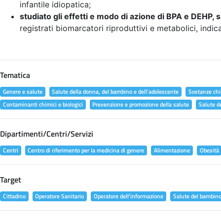
infantile idiopatica;
studiato gli effetti e modo di azione di BPA e DEHP, s
registrati biomarcatori riproduttivi e metabolici, indic
Tematica
Genere e salute
Salute della donna, del bambino e dell'adolescente
Sostanze chi
Contaminanti chimici e biologici
Prevenzione e promozione della salute
Salute d
Dipartimenti/Centri/Servizi
Centri
Centro di riferimento per la medicina di genere
Alimentazione
Obesità
Target
Cittadino
Operatore Sanitario
Operatore dell'informazione
Salute del bambin