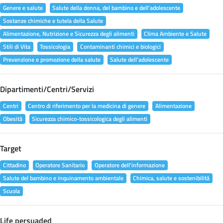
Genere e salute
Salute della donna, del bambino e dell'adolescente
Sostanze chimiche e tutela della Salute
Alimentazione, Nutrizione e Sicurezza degli alimenti
Clima Ambiente e Salute
Stili di Vita
Tossicologia
Contaminanti chimici e biologici
Prevenzione e promozione della salute
Salute dell'adolescente
Dipartimenti/Centri/Servizi
Centri
Centro di riferimento per la medicina di genere
Alimentazione
Obesità
Sicurezza chimico-tossicologica degli alimenti
Target
Cittadino
Operatore Sanitario
Operatore dell'informazione
Salute del bambino e inquinamento ambientale
Chimica, salute e sostenibilità
Scuola
Life persuaded