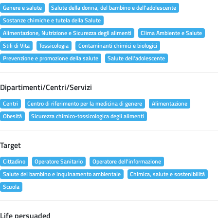
Genere e salute
Salute della donna, del bambino e dell'adolescente
Sostanze chimiche e tutela della Salute
Alimentazione, Nutrizione e Sicurezza degli alimenti
Clima Ambiente e Salute
Stili di Vita
Tossicologia
Contaminanti chimici e biologici
Prevenzione e promozione della salute
Salute dell'adolescente
Dipartimenti/Centri/Servizi
Centri
Centro di riferimento per la medicina di genere
Alimentazione
Obesità
Sicurezza chimico-tossicologica degli alimenti
Target
Cittadino
Operatore Sanitario
Operatore dell'informazione
Salute del bambino e inquinamento ambientale
Chimica, salute e sostenibilità
Scuola
Life persuaded