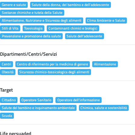
Genere e salute
Salute della donna, del bambino e dell'adolescente
Sostanze chimiche e tutela della Salute
Alimentazione, Nutrizione e Sicurezza degli alimenti
Clima Ambiente e Salute
Stili di Vita
Tossicologia
Contaminanti chimici e biologici
Prevenzione e promozione della salute
Salute dell'adolescente
Dipartimenti/Centri/Servizi
Centri
Centro di riferimento per la medicina di genere
Alimentazione
Obesità
Sicurezza chimico-tossicologica degli alimenti
Target
Cittadino
Operatore Sanitario
Operatore dell'informazione
Salute del bambino e inquinamento ambientale
Chimica, salute e sostenibilità
Scuola
Life persuaded