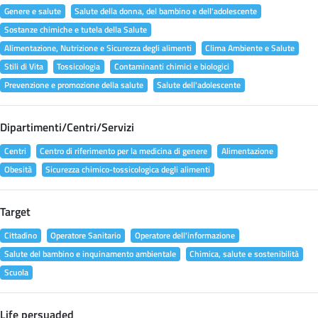
Genere e salute
Salute della donna, del bambino e dell'adolescente
Sostanze chimiche e tutela della Salute
Alimentazione, Nutrizione e Sicurezza degli alimenti
Clima Ambiente e Salute
Stili di Vita
Tossicologia
Contaminanti chimici e biologici
Prevenzione e promozione della salute
Salute dell'adolescente
Dipartimenti/Centri/Servizi
Centri
Centro di riferimento per la medicina di genere
Alimentazione
Obesità
Sicurezza chimico-tossicologica degli alimenti
Target
Cittadino
Operatore Sanitario
Operatore dell'informazione
Salute del bambino e inquinamento ambientale
Chimica, salute e sostenibilità
Scuola
Life persuaded