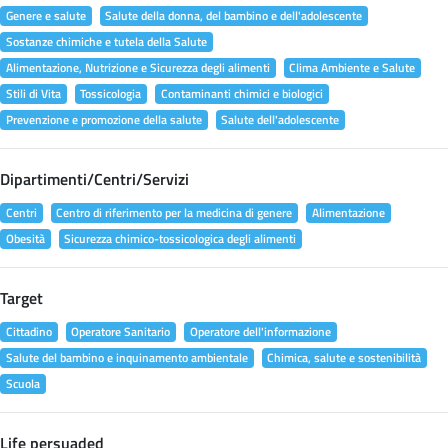
Genere e salute
Salute della donna, del bambino e dell'adolescente
Sostanze chimiche e tutela della Salute
Alimentazione, Nutrizione e Sicurezza degli alimenti
Clima Ambiente e Salute
Stili di Vita
Tossicologia
Contaminanti chimici e biologici
Prevenzione e promozione della salute
Salute dell'adolescente
Dipartimenti/Centri/Servizi
Centri
Centro di riferimento per la medicina di genere
Alimentazione
Obesità
Sicurezza chimico-tossicologica degli alimenti
Target
Cittadino
Operatore Sanitario
Operatore dell'informazione
Salute del bambino e inquinamento ambientale
Chimica, salute e sostenibilità
Scuola
Life persuaded