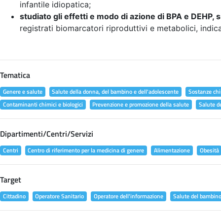
infantile idiopatica;
studiato gli effetti e modo di azione di BPA e DEHP, s
registrati biomarcatori riproduttivi e metabolici, indic
Tematica
Genere e salute
Salute della donna, del bambino e dell'adolescente
Sostanze chi
Contaminanti chimici e biologici
Prevenzione e promozione della salute
Salute d
Dipartimenti/Centri/Servizi
Centri
Centro di riferimento per la medicina di genere
Alimentazione
Obesità
Target
Cittadino
Operatore Sanitario
Operatore dell'informazione
Salute del bambin