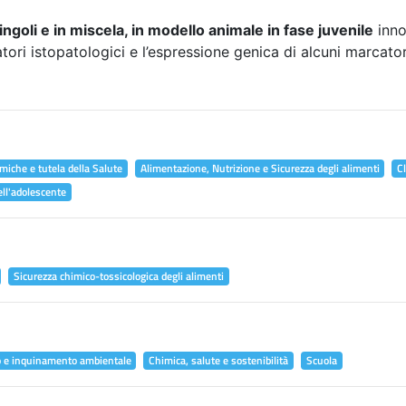
ingoli e in miscela, in modello animale in fase juvenile
inno
atori istopatologici e l’espressione genica di alcuni marcator
miche e tutela della Salute
Alimentazione, Nutrizione e Sicurezza degli alimenti
C
ell'adolescente
Sicurezza chimico-tossicologica degli alimenti
o e inquinamento ambientale
Chimica, salute e sostenibilità
Scuola