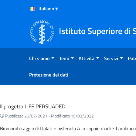
Salta al Contenuto
Salta al Footer
Istituto Superiore di 
Chi siamo
Temi
Attività
Servizi
Pub
Protezione dei dati
Eventi
Il progetto LIFE PERSUADED
Pubblicato 26/07/2021 -
Modificato 15/03/2022
Biomonitoraggio di ftalati e bisfenolo A in coppie madre-bambino it