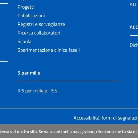
Atti
Progetti
Pubblicazioni
Registri e sorveglianze
ACC
Ricerca collaboratori
Scuola
Dich
Sperimentazione clinica fase I
5 per mille
Il 5 per mille e l'ISS
Accessibilità: form di segnalaz
Legali
|
Sitemap
ienza sul nostro sito. Se vai avanti nella navigazione, riteniamo che tu sia d