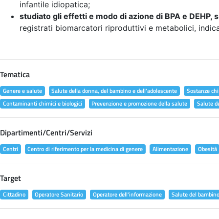
infantile idiopatica;
studiato gli effetti e modo di azione di BPA e DEHP, s
registrati biomarcatori riproduttivi e metabolici, indic
Tematica
Genere e salute
Salute della donna, del bambino e dell'adolescente
Sostanze chi
Contaminanti chimici e biologici
Prevenzione e promozione della salute
Salute d
Dipartimenti/Centri/Servizi
Centri
Centro di riferimento per la medicina di genere
Alimentazione
Obesità
Target
Cittadino
Operatore Sanitario
Operatore dell'informazione
Salute del bambin