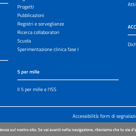
Atti
Progetti
Pubblicazioni
Registri e sorveglianze
ACC
Ricerca collaboratori
Scuola
Dich
Sperimentazione clinica fase I
5 per mille
Il 5 per mille e l'ISS
Accessibilità: form di segnalaz
Legali
|
Sitemap
ienza sul nostro sito. Se vai avanti nella navigazione, riteniamo che tu sia d