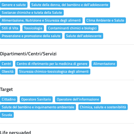
Genere e salute
Salute della donna, del bambino e dell'adolescente
Sostanze chimiche e tutela della Salute
Alimentazione, Nutrizione e Sicurezza degli alimenti
Clima Ambiente e Salute
Stili di Vita
Tossicologia
Contaminanti chimici e biologici
Prevenzione e promozione della salute
Salute dell'adolescente
Dipartimenti/Centri/Servizi
Centri
Centro di riferimento per la medicina di genere
Alimentazione
Obesità
Sicurezza chimico-tossicologica degli alimenti
Target
Cittadino
Operatore Sanitario
Operatore dell'informazione
Salute del bambino e inquinamento ambientale
Chimica, salute e sostenibilità
Scuola
Life persuaded