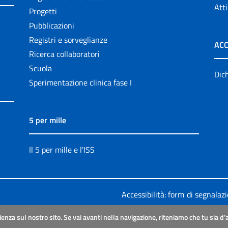
Atti
Progetti
Pubblicazioni
Registri e sorveglianze
ACC
Ricerca collaboratori
Scuola
Dich
Sperimentazione clinica fase I
5 per mille
Il 5 per mille e l'ISS
Accessibilità: form di segnalaz
Legali
|
Sitemap
ienza sul nostro sito. Se vai avanti nella navigazione, riteniamo che tu sia d