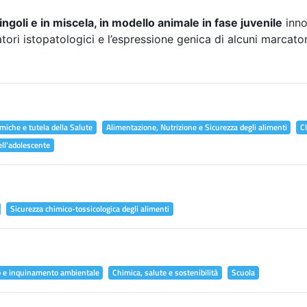
ingoli e in miscela, in modello animale in fase juvenile
inno
atori istopatologici e l’espressione genica di alcuni marcator
miche e tutela della Salute
Alimentazione, Nutrizione e Sicurezza degli alimenti
C
ell'adolescente
Sicurezza chimico-tossicologica degli alimenti
o e inquinamento ambientale
Chimica, salute e sostenibilità
Scuola