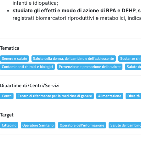
infantile idiopatica;
studiato gli effetti e modo di azione di BPA e DEHP, s
registrati biomarcatori riproduttivi e metabolici, indic
Tematica
Genere e salute
Salute della donna, del bambino e dell'adolescente
Sostanze chi
Contaminanti chimici e biologici
Prevenzione e promozione della salute
Salute d
Dipartimenti/Centri/Servizi
Centri
Centro di riferimento per la medicina di genere
Alimentazione
Obesità
Target
Cittadino
Operatore Sanitario
Operatore dell'informazione
Salute del bambin