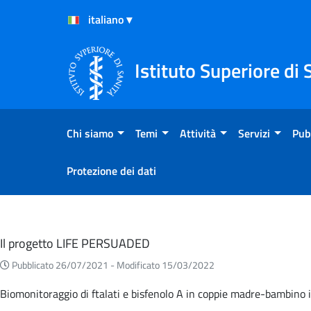
Salta al Contenuto
Salta al Footer
Istituto Superiore di 
Chi siamo
Temi
Attività
Servizi
Pub
Protezione dei dati
Eventi
Il progetto LIFE PERSUADED
Pubblicato 26/07/2021 -
Modificato 15/03/2022
Biomonitoraggio di ftalati e bisfenolo A in coppie madre-bambino it