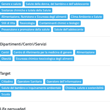
Genere e salute
Salute della donna, del bambino e dell'adolescente
Sostanze chimiche e tutela della Salute
Alimentazione, Nutrizione e Sicurezza degli alimenti
Clima Ambiente e Salute
Stili di Vita
Tossicologia
Contaminanti chimici e biologici
Prevenzione e promozione della salute
Salute dell'adolescente
Dipartimenti/Centri/Servizi
Centri
Centro di riferimento per la medicina di genere
Alimentazione
Obesità
Sicurezza chimico-tossicologica degli alimenti
Target
Cittadino
Operatore Sanitario
Operatore dell'informazione
Salute del bambino e inquinamento ambientale
Chimica, salute e sostenibilità
Scuola
Life persuaded