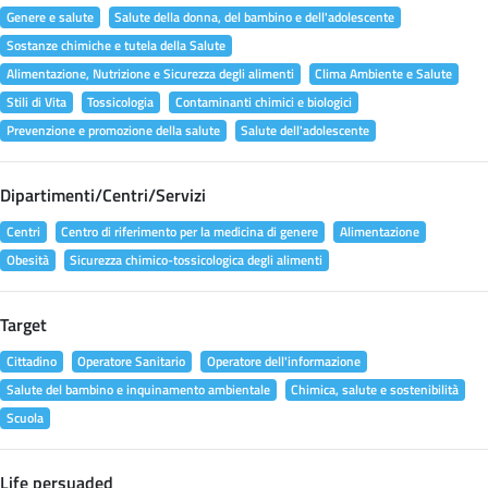
Genere e salute
Salute della donna, del bambino e dell'adolescente
Sostanze chimiche e tutela della Salute
Alimentazione, Nutrizione e Sicurezza degli alimenti
Clima Ambiente e Salute
Stili di Vita
Tossicologia
Contaminanti chimici e biologici
Prevenzione e promozione della salute
Salute dell'adolescente
Dipartimenti/Centri/Servizi
Centri
Centro di riferimento per la medicina di genere
Alimentazione
Obesità
Sicurezza chimico-tossicologica degli alimenti
Target
Cittadino
Operatore Sanitario
Operatore dell'informazione
Salute del bambino e inquinamento ambientale
Chimica, salute e sostenibilità
Scuola
Life persuaded