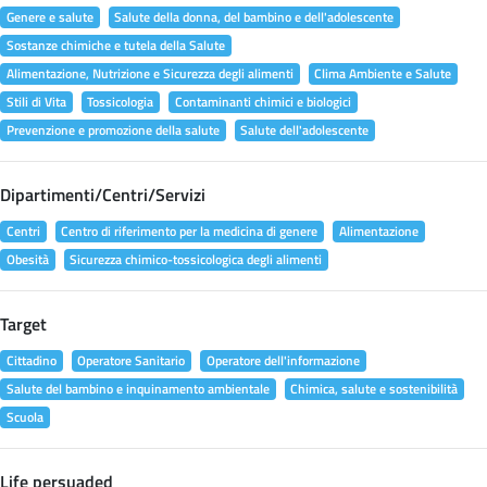
Genere e salute
Salute della donna, del bambino e dell'adolescente
Sostanze chimiche e tutela della Salute
Alimentazione, Nutrizione e Sicurezza degli alimenti
Clima Ambiente e Salute
Stili di Vita
Tossicologia
Contaminanti chimici e biologici
Prevenzione e promozione della salute
Salute dell'adolescente
Dipartimenti/Centri/Servizi
Centri
Centro di riferimento per la medicina di genere
Alimentazione
Obesità
Sicurezza chimico-tossicologica degli alimenti
Target
Cittadino
Operatore Sanitario
Operatore dell'informazione
Salute del bambino e inquinamento ambientale
Chimica, salute e sostenibilità
Scuola
Life persuaded