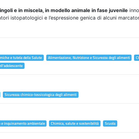
ingoli e in miscela, in modello animale in fase juvenile
inno
atori istopatologici e l’espressione genica di alcuni marcator
miche e tutela della Salute
Alimentazione, Nutrizione e Sicurezza degli alimenti
C
ell'adolescente
Sicurezza chimico-tossicologica degli alimenti
o e inquinamento ambientale
Chimica, salute e sostenibilità
Scuola