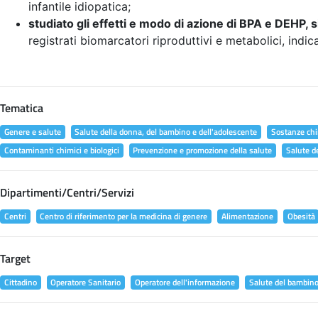
infantile idiopatica;
studiato gli effetti e modo di azione di BPA e DEHP, s
registrati biomarcatori riproduttivi e metabolici, indic
Tematica
Genere e salute
Salute della donna, del bambino e dell'adolescente
Sostanze chi
Contaminanti chimici e biologici
Prevenzione e promozione della salute
Salute d
Dipartimenti/Centri/Servizi
Centri
Centro di riferimento per la medicina di genere
Alimentazione
Obesità
Target
Cittadino
Operatore Sanitario
Operatore dell'informazione
Salute del bambin