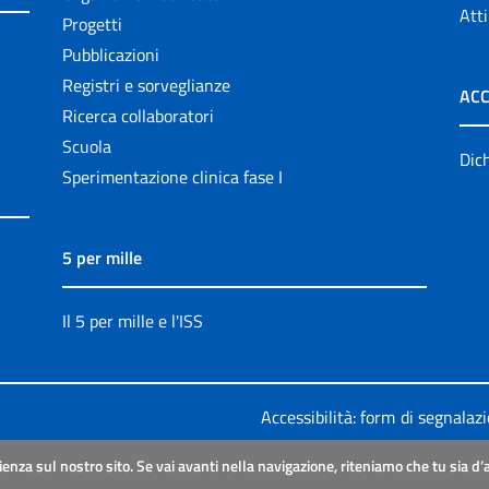
Atti
Progetti
Pubblicazioni
Registri e sorveglianze
ACC
Ricerca collaboratori
Scuola
Dich
Sperimentazione clinica fase I
5 per mille
Il 5 per mille e l'ISS
Accessibilità: form di segnalaz
Legali
|
Sitemap
ienza sul nostro sito. Se vai avanti nella navigazione, riteniamo che tu sia d