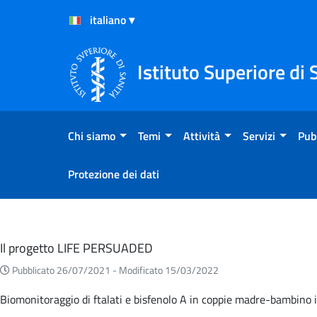
Salta al Contenuto
Salta al Footer
Istituto Superiore di 
Chi siamo
Temi
Attività
Servizi
Pub
Protezione dei dati
Eventi
Il progetto LIFE PERSUADED
Pubblicato 26/07/2021 -
Modificato 15/03/2022
Biomonitoraggio di ftalati e bisfenolo A in coppie madre-bambino it